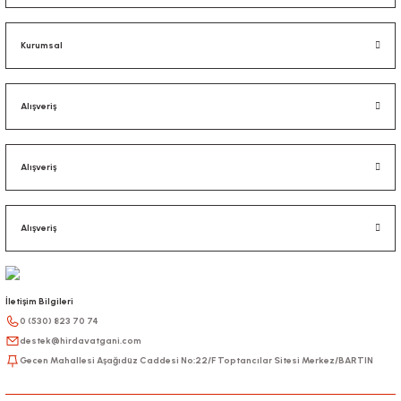
Kurumsal
Alışveriş
Alışveriş
Alışveriş
İletişim Bilgileri
0 (530) 823 70 74
destek@hirdavatgani.com
Gecen Mahallesi Aşağıdüz Caddesi No:22/F Toptancılar Sitesi Merkez/BARTIN