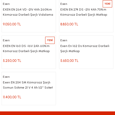
Exen
Exen
YENİ
EXEN EN 264 VD -21V 4Ah 260N.m
EXEN EN 274 DS -21V 4Ah 70N.m
Kömürsüz Darbeli Şarjlı Vidalama
Kömürsüz Darbeli Şarjlı Matkap
9.050,00 TL
8.850,00 TL
Exen
YENİ
Exen
EXEN EN 160 DS -16V 2Ah 60N.m
Exen En 162 Ds Kömürsüz Darbeli
Kömürsüz Darbeli Şarjlı Matkap
Şarjlı Matkap
5.250,00 TL
5.650,00 TL
Exen
Exen EN 254 SM Kömürsüz Şarjlı
Somun Sökme 21 V 4 Ah 1/2'' Soket
550 nm
11.400,00 TL