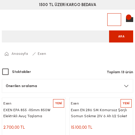
1500 TL ÜZERİ KARGO BEDAVA
ARA
Anasayfa
Exen
Stoktakiler
Toplam 13 ürün
Exen
YENİ
Exen
YENİ
EXEN EPA 855 -115mm 850W
Exen EN 286 SM Kömürsüz Şarjlı
Elektrikli Avuç Taşlama
Somun Sökme 21V 6 Ah 1/2 Soket
1000 nm
2.700,00 TL
15.100,00 TL