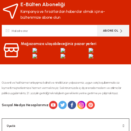
E-Bülten Aboneliği
Kampanya ve fırsatlardan haberdar olmak için e-
bültenimize abone olun
ABONE OL
Mağazamıza ulaşabileceğiniz pazar yerleri
Güvenli ve hızlı hizmet anlayışımız kaliteli ve nitelikli ürün yelpazemiz, uygun satış koşullarınmızla siz
kıymetli müşterilerimize hizmet vermekteyiz. Sektörümüzde iç dış arenada modern ve atılımcı bir
politika uygulamakta, 21. yüzyılın getirdiği teknolojilerin gereklerini yerine getirmeye çalışmaktayız.
Sosyal Medya Hesaplarımız
Üyelik