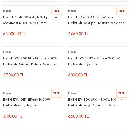
Exen
YENİ
Exen
YENİ
Exen EPT 4000 A Açılı Sehpa Karot
EXEN EP 750 DK -750W Lazerli
Makinası 4.000 W 250 mm
Elektrikli Dekupaj Testere Makinası
54.000,00 TL
4.650,00 TL
Exen
Exen
EXEN EPA 1200 PL -180mm 1200W
EXEN EPA 2480 -180mm 2400W
Elektrikli D.Ayarlı Polisaj Makinası
Elektrikli Taşlama
4.700,00 TL
6.300,00 TL
Exen
YENİ
Exen
YENİ
EXEN EPA 1015 -115mm 1000W
EXEN EP 1800 MX - 1800W 140mm
Elektrikli Avuç Taşlama
Elektrikli Boya Karıştırıcı Makina
3.100,00 TL
6.500,00 TL