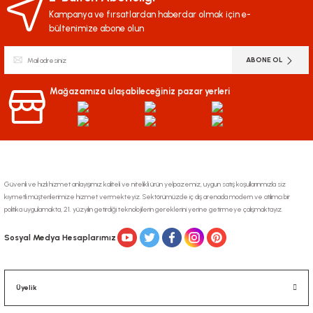
Kampanya ve fırsatlardan haberdar olmak için e-
bültenimize abone olun
ABONE OL
Mağazamıza ulaşabileceğiniz pazar yerleri
Güvenli ve hızlı hizmet anlayışımız kaliteli ve nitelikli ürün yelpazemiz, uygun satış koşullarınmızla siz
kıymetli müşterilerimize hizmet vermekteyiz. Sektörümüzde iç dış arenada modern ve atılımcı bir
politika uygulamakta, 21. yüzyılın getirdiği teknolojilerin gereklerini yerine getirmeye çalışmaktayız.
Sosyal Medya Hesaplarımız
Üyelik