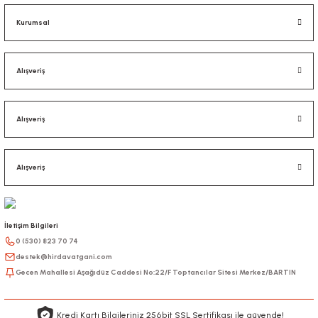
Kurumsal
Alışveriş
Alışveriş
Alışveriş
İletişim Bilgileri
0 (530) 823 70 74
destek@hirdavatgani.com
Gecen Mahallesi Aşağıdüz Caddesi No:22/F Toptancılar Sitesi Merkez/BARTIN
Kredi Kartı Bilgileriniz 256bit SSL Sertifikası ile güvende!