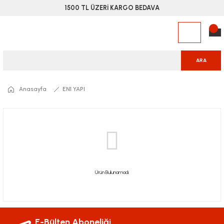
1500 TL ÜZERİ KARGO BEDAVA
ARA
Anasayfa
EN1 YAPI
Ürün Bulunamadı.
E-Bülten Aboneliği