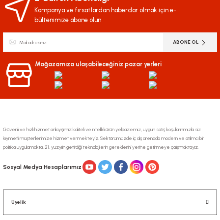
Kampanya ve fırsatlardan haberdar olmak için e-
bültenimize abone olun
ABONE OL
Mağazamıza ulaşabileceğiniz pazar yerleri
Güvenli ve hızlı hizmet anlayışımız kaliteli ve nitelikli ürün yelpazemiz, uygun satış koşullarınmızla siz
kıymetli müşterilerimize hizmet vermekteyiz. Sektörümüzde iç dış arenada modern ve atılımcı bir
politika uygulamakta, 21. yüzyılın getirdiği teknolojilerin gereklerini yerine getirmeye çalışmaktayız.
Sosyal Medya Hesaplarımız
Üyelik