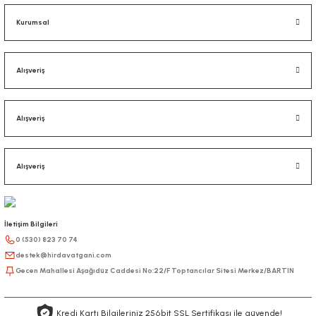
Kurumsal
Alışveriş
Alışveriş
Alışveriş
İletişim Bilgileri
0 (530) 823 70 74
destek@hirdavatgani.com
Gecen Mahallesi Aşağıdüz Caddesi No:22/F Toptancılar Sitesi Merkez/BARTIN
Kredi Kartı Bilgileriniz 256bit SSL Sertifikası ile güvende!