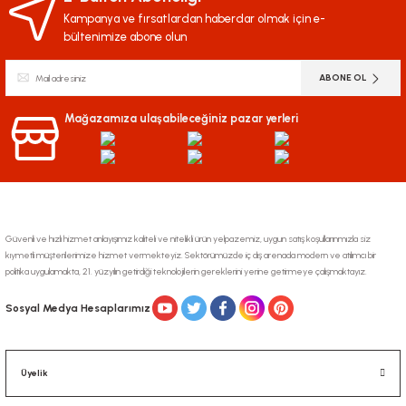
Kampanya ve fırsatlardan haberdar olmak için e-
bültenimize abone olun
ABONE OL
Mağazamıza ulaşabileceğiniz pazar yerleri
Güvenli ve hızlı hizmet anlayışımız kaliteli ve nitelikli ürün yelpazemiz, uygun satış koşullarınmızla siz
kıymetli müşterilerimize hizmet vermekteyiz. Sektörümüzde iç dış arenada modern ve atılımcı bir
politika uygulamakta, 21. yüzyılın getirdiği teknolojilerin gereklerini yerine getirmeye çalışmaktayız.
Sosyal Medya Hesaplarımız
Üyelik