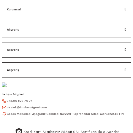
Kurumsal
Alışveriş
Alışveriş
Alışveriş
İletişim Bilgileri
0 (530) 823 70 74
destek@hirdavatgani.com
Gecen Mahallesi Aşağıdüz Caddesi No:22/F Toptancılar Sitesi Merkez/BARTIN
Kredi Kartı Bilgileriniz 256bit SSL Sertifikası ile güvende!