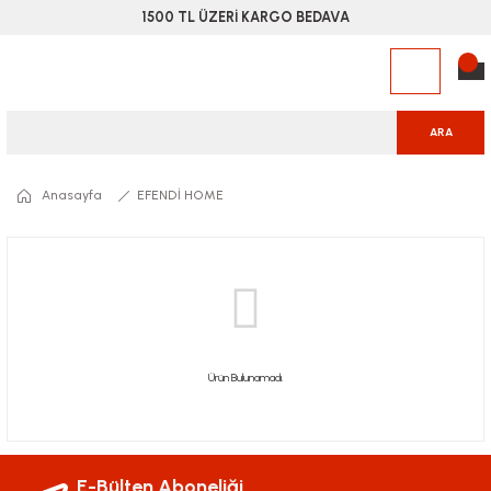
1500 TL ÜZERİ KARGO BEDAVA
ARA
Anasayfa
EFENDİ HOME
Ürün Bulunamadı.
E-Bülten Aboneliği