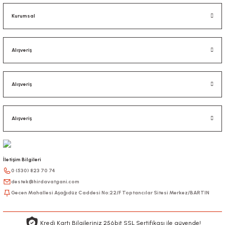
Kurumsal
Alışveriş
Alışveriş
Alışveriş
İletişim Bilgileri
0 (530) 823 70 74
destek@hirdavatgani.com
Gecen Mahallesi Aşağıdüz Caddesi No:22/F Toptancılar Sitesi Merkez/BARTIN
Kredi Kartı Bilgileriniz 256bit SSL Sertifikası ile güvende!