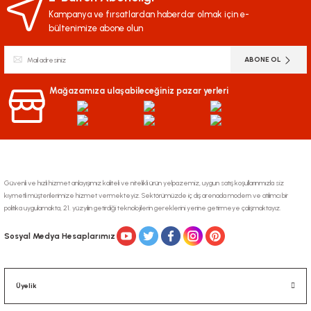
Kampanya ve fırsatlardan haberdar olmak için e-
bültenimize abone olun
ABONE OL
Mağazamıza ulaşabileceğiniz pazar yerleri
Güvenli ve hızlı hizmet anlayışımız kaliteli ve nitelikli ürün yelpazemiz, uygun satış koşullarınmızla siz
kıymetli müşterilerimize hizmet vermekteyiz. Sektörümüzde iç dış arenada modern ve atılımcı bir
politika uygulamakta, 21. yüzyılın getirdiği teknolojilerin gereklerini yerine getirmeye çalışmaktayız.
Sosyal Medya Hesaplarımız
Üyelik