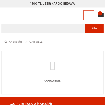
1500 TL ÜZERİ KARGO BEDAVA
ARA
Anasayfa
CAR WELL
Ürün Bulunamadı.
E-Bülten Aboneliği