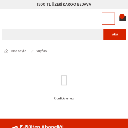
1500 TL ÜZERİ KARGO BEDAVA
ARA
Anasayfa
Buyfun
Ürün Bulunamadı.
E-Bülten Aboneliği