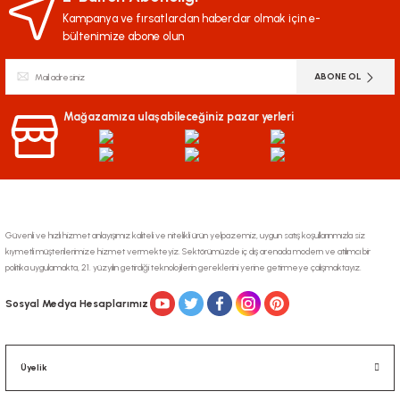
Kampanya ve fırsatlardan haberdar olmak için e-
bültenimize abone olun
ABONE OL
Mağazamıza ulaşabileceğiniz pazar yerleri
Güvenli ve hızlı hizmet anlayışımız kaliteli ve nitelikli ürün yelpazemiz, uygun satış koşullarınmızla siz
kıymetli müşterilerimize hizmet vermekteyiz. Sektörümüzde iç dış arenada modern ve atılımcı bir
politika uygulamakta, 21. yüzyılın getirdiği teknolojilerin gereklerini yerine getirmeye çalışmaktayız.
Sosyal Medya Hesaplarımız
Üyelik