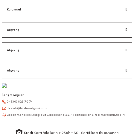
Kurumsal
Alışveriş
Alışveriş
Alışveriş
İletişim Bilgileri
0 (530) 823 70 74
destek@hirdavatgani.com
Gecen Mahallesi Aşağıdüz Caddesi No:22/F Toptancılar Sitesi Merkez/BARTIN
Kredi Kartı Bilgileriniz 256bit SSL Sertifikası ile güvende!