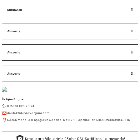
Kurumsal
Alışveriş
Alışveriş
Alışveriş
İletişim Bilgileri
0 (530) 823 70 74
destek@hirdavatgani.com
Gecen Mahallesi Aşağıdüz Caddesi No:22/F Toptancılar Sitesi Merkez/BARTIN
Kredi Kartı Bilgileriniz 256bit SSL Sertifikası ile güvende!