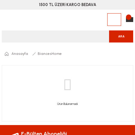
1500 TL ÜZERİ KARGO BEDAVA
ARA
Anasayfa
BiancesHome
Ürün Bulunamadı.
E-Bülten Aboneliği