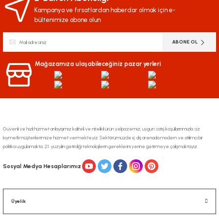
Kampanya ve fırsatlardan haberdar olmak için e-
bültenimize abone olun
ABONE OL
Mağazamıza ulaşabileceğiniz pazar yerleri
Güvenli ve hızlı hizmet anlayışımız kaliteli ve nitelikli ürün yelpazemiz, uygun satış koşullarınmızla siz
kıymetli müşterilerimize hizmet vermekteyiz. Sektörümüzde iç dış arenada modern ve atılımcı bir
politika uygulamakta, 21. yüzyılın getirdiği teknolojilerin gereklerini yerine getirmeye çalışmaktayız.
Sosyal Medya Hesaplarımız
Üyelik