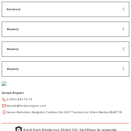
Kurumsal
Alışveriş
Alışveriş
Alışveriş
İletişim Bilgileri
0 (530) 823 70 74
destek@hirdavatgani.com
Gecen Mahallesi Aşağıdüz Caddesi No:22/F Toptancılar Sitesi Merkez/BARTIN
Kredi Kartı Bilgileriniz 256bit SSL Sertifikası ile güvende!