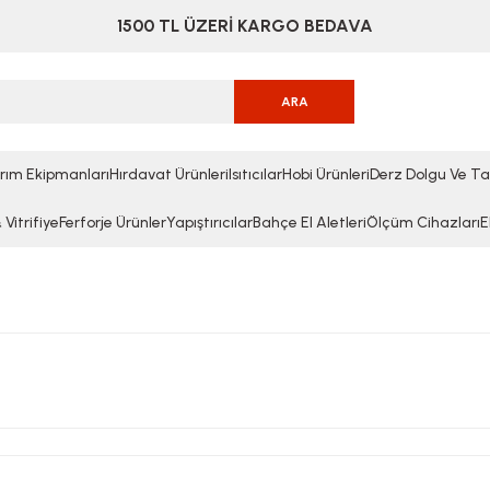
1500 TL ÜZERİ KARGO BEDAVA
ARA
rım Ekipmanları
Hırdavat Ürünleri
Isıtıcılar
Hobi Ürünleri
Derz Dolgu Ve Ta
Vitrifiye
Ferforje Ürünler
Yapıştırıcılar
Bahçe El Aletleri
Ölçüm Cihazları
E