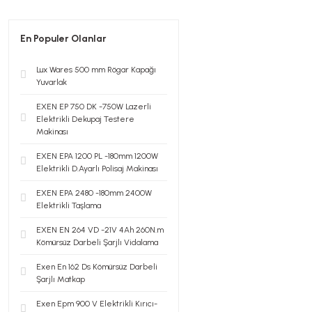
En Populer Olanlar
Lux Wares 500 mm Rögar Kapağı
Yuvarlak
EXEN EP 750 DK -750W Lazerli
Elektrikli Dekupaj Testere
Makinası
EXEN EPA 1200 PL -180mm 1200W
Elektrikli D.Ayarlı Polisaj Makinası
EXEN EPA 2480 -180mm 2400W
Elektrikli Taşlama
EXEN EN 264 VD -21V 4Ah 260N.m
Kömürsüz Darbeli Şarjlı Vidalama
Exen En 162 Ds Kömürsüz Darbeli
Şarjlı Matkap
Exen Epm 900 V Elektrikli Kırıcı-