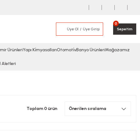
0
Üye Ol
Üye Girişi
Sepetim
mir Ürünleri
Yapı Ki̇myasalları
Otomoti̇v
Banyo Ürünleri
Mağazamız
l Aletleri
Toplam 0 ürün