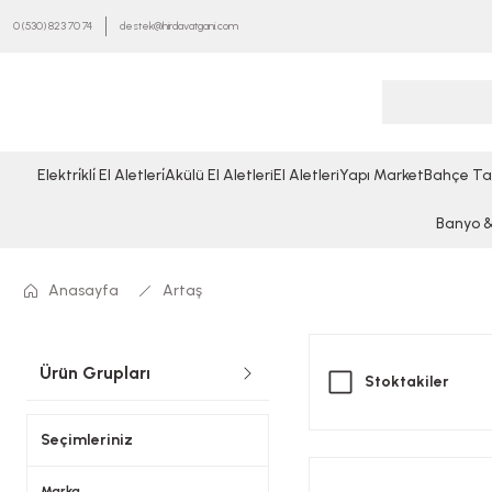
0 (530) 823 70 74
destek@hirdavatgani.com
Elektri̇kli̇ El Aletleri̇
Akülü El Aletleri
El Aletleri
Yapı Market
Bahçe Ta
Banyo & 
Anasayfa
Artaş
Ürün Grupları
Stoktakiler
Seçimleriniz
Marka