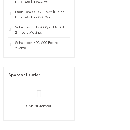
Delici Matkap 900 Watt
Exen Epm 1050 V Elektrikli Kırıcı-
Delici Matkap 1050 Watt
Scheppach BTS700 Şerit & Disk
Zımpara Makinası
Scheppach HPC 1600 Basınçlı
Yıkama
Sponsor Ürünler
Ürün Bulunamadı.