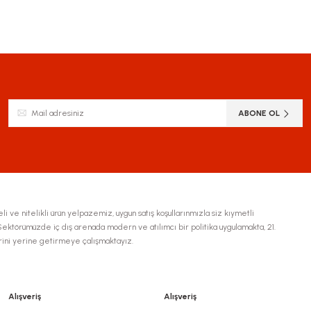
ABONE OL
li ve nitelikli ürün yelpazemiz, uygun satış koşullarınmızla siz kıymetli
ktörümüzde iç dış arenada modern ve atılımcı bir politika uygulamakta, 21.
erini yerine getirmeye çalışmaktayız.
Alışveriş
Alışveriş