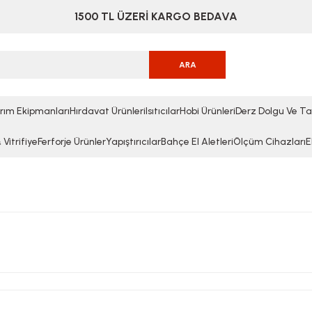
1500 TL ÜZERİ KARGO BEDAVA
ARA
rım Ekipmanları
Hırdavat Ürünleri
Isıtıcılar
Hobi Ürünleri
Derz Dolgu Ve Ta
Vitrifiye
Ferforje Ürünler
Yapıştırıcılar
Bahçe El Aletleri
Ölçüm Cihazları
E