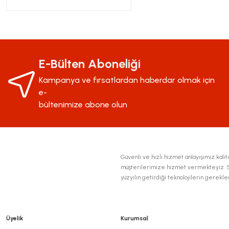
E-Bülten Aboneliği
Kampanya ve fırsatlardan haberdar olmak için
e-
bültenimize abone olun
Güvenli ve hızlı hizmet anlayışımız kalite
müşterilerimize hizmet vermekteyiz. Se
yüzyılın getirdiği teknolojilerin gerekl
Üyelik
Kurumsal