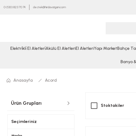
0 (530) 823 70 74
destek@hirdavatgani.com
Elektri̇kli̇ El Aletleri̇
Akülü El Aletleri
El Aletleri
Yapı Market
Bahçe Ta
Banyo & 
Anasayfa
Acord
Ürün Grupları
Stoktakiler
Seçimleriniz
Marka