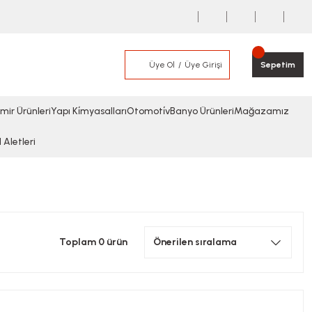
Üye Ol
Üye Girişi
Sepetim
mir Ürünleri
Yapı Ki̇myasalları
Otomoti̇v
Banyo Ürünleri
Mağazamız
l Aletleri
Toplam 0 ürün