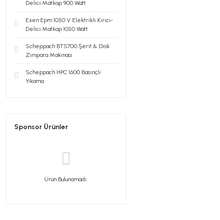
Delici Matkap 900 Watt
Exen Epm 1050 V Elektrikli Kırıcı-
Delici Matkap 1050 Watt
Scheppach BTS700 Şerit & Disk
Zımpara Makinası
Scheppach HPC 1600 Basınçlı
Yıkama
Sponsor Ürünler
Ürün Bulunamadı.