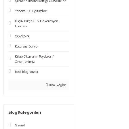
Şiirlerin İnsana Kattığı Güzellikler
Yabancı Dil Eğitimleri
Küçük Bütçeli Ev Dekorasyan
Fikirleri
COVİD-19
Kusursuz Banyo
Kitap Okumanın Faydaları/
Önerilerimiz
test blog yazısı
Tüm Bloglar
Blog Kategorileri
Genel