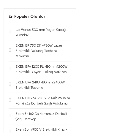
En Populer Olanlar
Lux Wares 500 mm Rögar Kapağı
Yuvarlak
EXEN EP 750 DK -750W Lazerli
Elektrikli Dekupaj Testere
Makinası
EXEN EPA 1200 PL -180mm 1200W
Elektrikli D.Ayarlı Polisaj Makinası
EXEN EPA 2480 -180mm 2400W
Elektrikli Taşlama
EXEN EN 264 VD -21V 4Ah 260N.m
Kömürsüz Darbeli Şarjlı Vidalama
Exen En 162 Ds Kömürsüz Darbeli
Şarjlı Matkap
Exen Epm 900 V Elektrikli Kırıcı-