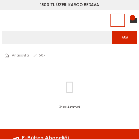
1500 TL ÜZERİ KARGO BEDAVA
ARA
Anasayfa
507
Ürün Bulunamadı.
E-Bülten Aboneliği