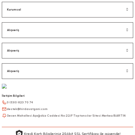
Kurumsal
Alışveriş
Alışveriş
Alışveriş
İletişim Bilgileri
0 (530) 823 70 74
destek@hirdavatgani.com
Gecen Mahallesi Aşağıdüz Caddesi No:22/F Toptancılar Sitesi Merkez/BARTIN
Kredi Kartı Bilgileriniz 256bit SSL Sertifikası ile güvende!