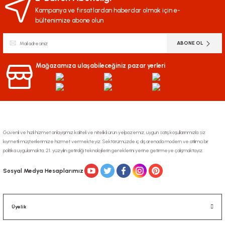
Kampanya ve fırsatlardan haberdar olmak için e-
bültenimize abone olun
ABONE OL
Mağazamıza ulaşabileceğiniz pazar yerleri
Güvenli ve hızlı hizmet anlayışımız kaliteli ve nitelikli ürün yelpazemiz, uygun satış koşullarınmızla siz
kıymetli müşterilerimize hizmet vermekteyiz. Sektörümüzde iç dış arenada modern ve atılımcı bir
politika uygulamakta, 21. yüzyılın getirdiği teknolojilerin gereklerini yerine getirmeye çalışmaktayız.
Sosyal Medya Hesaplarımız
Üyelik