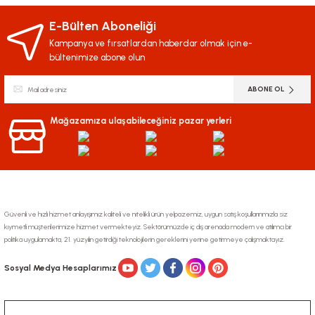
E-Bülten Aboneliği
Kampanya ve fırsatlardan haberdar olmak için e-
bültenimize abone olun
ABONE OL
Mağazamıza ulaşabileceğiniz pazar yerleri
Güvenli ve hızlı hizmet anlayışımız kaliteli ve nitelikli ürün yelpazemiz, uygun satış koşullarınmızla siz
kıymetli müşterilerimize hizmet vermekteyiz. Sektörümüzde iç dış arenada modern ve atılımcı bir
politika uygulamakta, 21. yüzyılın getirdiği teknolojilerin gereklerini yerine getirmeye çalışmaktayız.
Sosyal Medya Hesaplarımız