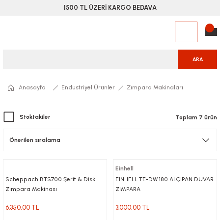
1500 TL ÜZERİ KARGO BEDAVA
ARA
Anasayfa
Endüstriyel Ürünler
Zımpara Makinaları
Stoktakiler
Toplam 7 ürün
Einhell
Scheppach BTS700 Şerit & Disk
EINHELL TE-DW 180 ALÇIPAN DUVAR
Zımpara Makinası
ZIMPARA
6.350,00 TL
3.000,00 TL