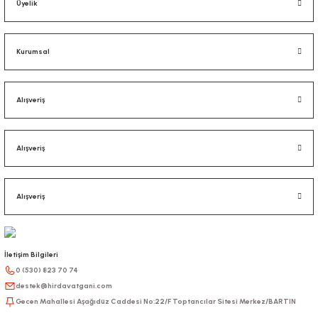
Üyelik
Kurumsal
Alışveriş
Alışveriş
Alışveriş
İletişim Bilgileri
0 (530) 823 70 74
destek@hirdavatgani.com
Gecen Mahallesi Aşağıdüz Caddesi No:22/F Toptancılar Sitesi Merkez/BARTIN