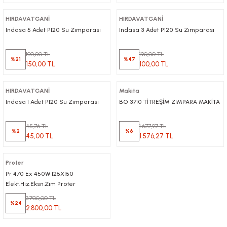
HIRDAVATGANİ
HIRDAVATGANİ
Indasa 5 Adet P120 Su Zımparası
Indasa 3 Adet P120 Su Zımparası
190,00 TL
190,00 TL
%21
%47
150,00 TL
100,00 TL
HIRDAVATGANİ
Makita
Indasa 1 Adet P120 Su Zımparası
BO 3710 TİTREŞİM ZIMPARA MAKİTA
45,76 TL
1.677,97 TL
%2
%6
45,00 TL
1.576,27 TL
Proter
Pr 470 Ex 450W 125X150
Elekt.Hız.Eksn.Zım Proter
3.700,00 TL
%24
2.800,00 TL