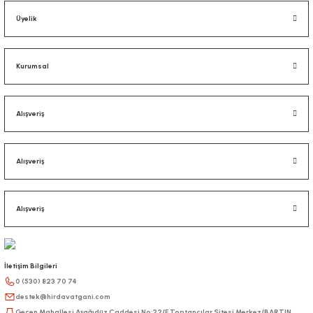
Üyelik
Kurumsal
Alışveriş
Alışveriş
Alışveriş
İletişim Bilgileri
0 (530) 823 70 74
destek@hirdavatgani.com
Gecen Mahallesi Aşağıdüz Caddesi No:22/F Toptancılar Sitesi Merkez/BARTIN