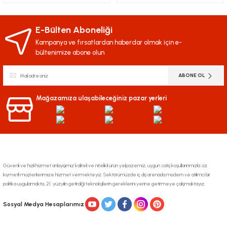
E-Bülten Aboneliği
Kampanya ve fırsatlardan haberdar olmak için e-
bültenimize abone olun
ABONE OL
Mağazamıza ulaşabileceğiniz pazar yerleri
Güvenli ve hızlı hizmet anlayışımız kaliteli ve nitelikli ürün yelpazemiz, uygun satış koşullarınmızla siz
kıymetli müşterilerimize hizmet vermekteyiz. Sektörümüzde iç dış arenada modern ve atılımcı bir
politika uygulamakta, 21. yüzyılın getirdiği teknolojilerin gereklerini yerine getirmeye çalışmaktayız.
Sosyal Medya Hesaplarımız