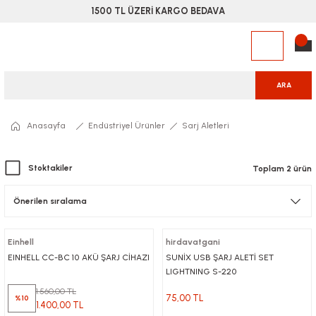
1500 TL ÜZERİ KARGO BEDAVA
ARA
Anasayfa
Endüstriyel Ürünler
Sarj Aletleri
Stoktakiler
Toplam 2 ürün
Einhell
hirdavatgani
EINHELL CC-BC 10 AKÜ ŞARJ CİHAZI
SUNİX USB ŞARJ ALETİ SET
LIGHTNING S-220
1.560,00 TL
75,00 TL
%10
1.400,00 TL