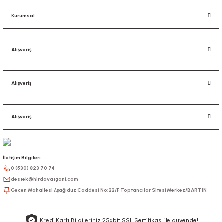
Kurumsal
Alışveriş
Alışveriş
Alışveriş
İletişim Bilgileri
0 (530) 823 70 74
destek@hirdavatgani.com
Gecen Mahallesi Aşağıdüz Caddesi No:22/F Toptancılar Sitesi Merkez/BARTIN
Kredi Kartı Bilgileriniz 256bit SSL Sertifikası ile güvende!