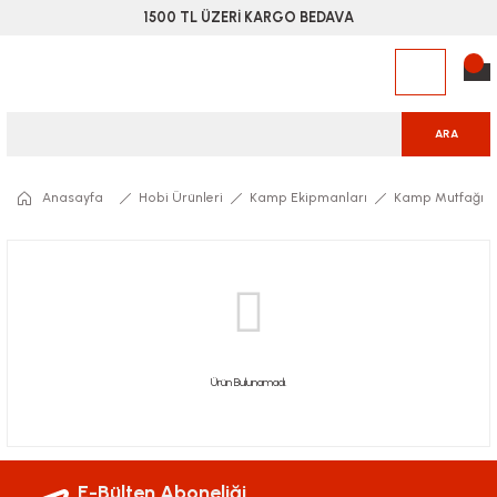
1500 TL ÜZERİ KARGO BEDAVA
ARA
Anasayfa
Hobi Ürünleri
Kamp Ekipmanları
Kamp Mutfağı
Ürün Bulunamadı.
E-Bülten Aboneliği