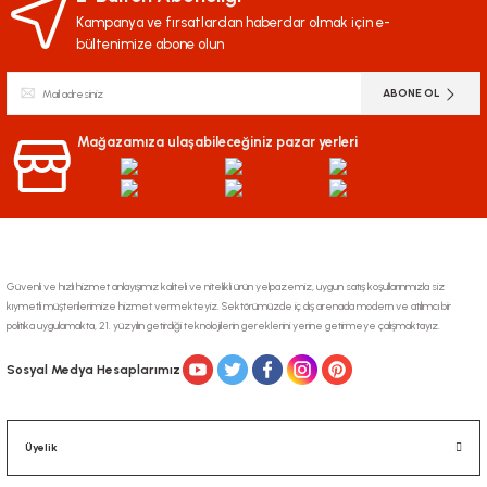
Kampanya ve fırsatlardan haberdar olmak için e-
bültenimize abone olun
ABONE OL
Mağazamıza ulaşabileceğiniz pazar yerleri
Güvenli ve hızlı hizmet anlayışımız kaliteli ve nitelikli ürün yelpazemiz, uygun satış koşullarınmızla siz
kıymetli müşterilerimize hizmet vermekteyiz. Sektörümüzde iç dış arenada modern ve atılımcı bir
politika uygulamakta, 21. yüzyılın getirdiği teknolojilerin gereklerini yerine getirmeye çalışmaktayız.
Sosyal Medya Hesaplarımız
Üyelik