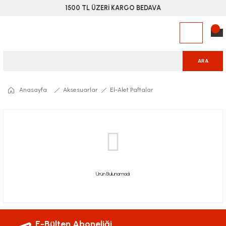
1500 TL ÜZERİ KARGO BEDAVA
ARA
Anasayfa
Aksesuarlar
El-Alet Paftalar
Ürün Bulunamadı.
E-Bülten Aboneliği