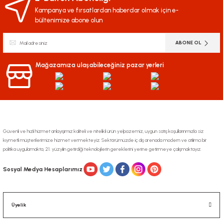
Kampanya ve fırsatlardan haberdar olmak için e-
bültenimize abone olun
ABONE OL
Mağazamıza ulaşabileceğiniz pazar yerleri
Güvenli ve hızlı hizmet anlayışımız kaliteli ve nitelikli ürün yelpazemiz, uygun satış koşullarınmızla siz
kıymetli müşterilerimize hizmet vermekteyiz. Sektörümüzde iç dış arenada modern ve atılımcı bir
politika uygulamakta, 21. yüzyılın getirdiği teknolojilerin gereklerini yerine getirmeye çalışmaktayız.
Sosyal Medya Hesaplarımız
Üyelik