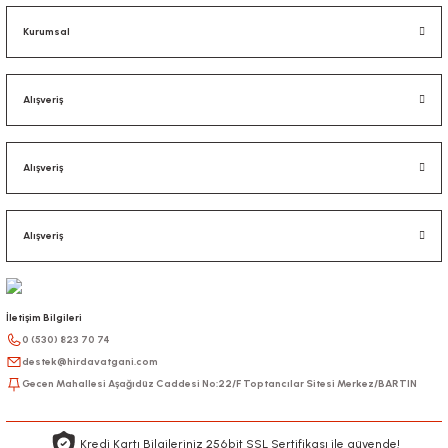
Kurumsal
Alışveriş
Alışveriş
Alışveriş
İletişim Bilgileri
0 (530) 823 70 74
destek@hirdavatgani.com
Gecen Mahallesi Aşağıdüz Caddesi No:22/F Toptancılar Sitesi Merkez/BARTIN
Kredi Kartı Bilgileriniz 256bit SSL Sertifikası ile güvende!