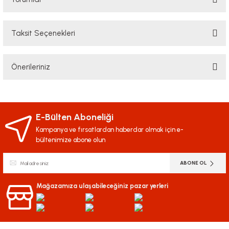
Taksit Seçenekleri
Bu ürüne ilk yorumu siz yapın!
Önerileriniz
Yorum Yaz
Bu ürünün fiyat bilgisi, resim, ürün açıklamalarında ve diğer konularda
yetersiz gördüğünüz noktaları öneri formunu kullanarak tarafımıza
iletebilirsiniz.
E-Bülten Aboneliği
Görüş ve önerileriniz için teşekkür ederiz.
Kampanya ve fırsatlardan haberdar olmak için e-
bültenimize abone olun
Ürün resmi kalitesiz, bozuk veya görüntülenemiyor.
ABONE OL
Ürün açıklamasında eksik bilgiler bulunuyor.
Ürün bilgilerinde hatalar bulunuyor.
Mağazamıza ulaşabileceğiniz pazar yerleri
Ürün fiyatı diğer sitelerden daha pahalı.
Bu ürüne benzer farklı alternatifler olmalı.