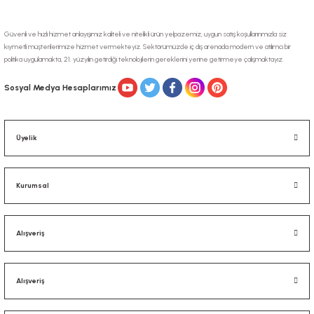
Güvenli ve hızlı hizmet anlayışımız kaliteli ve nitelikli ürün yelpazemiz, uygun satış koşullarınmızla siz
kıymetli müşterilerimize hizmet vermekteyiz. Sektörümüzde iç dış arenada modern ve atılımcı bir
politika uygulamakta, 21. yüzyılın getirdiği teknolojilerin gereklerini yerine getirmeye çalışmaktayız.
Gönder
Sosyal Medya Hesaplarımız
Üyelik
Kurumsal
Alışveriş
Alışveriş