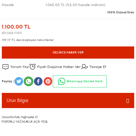
Havale
1.045,00 TL (%5,00 havale indirimi)
100% Orjinal Ürün
1.100,00 TL
(KDV DAHİL FİYATI)
119,17 TL den başlayan taksitlerle!
GELINCE HABER VER
Yorum Yaz
Fiyatı Düşünce Haber Ver
Tavsiye Et
Paylaş
Whatsapp Destek Hattı
Ürün Bilgisi
Izrasa Fosforlu Yağmurluk Xl
FOSFORLU YAĞMURLUK AÇIK YEŞİL