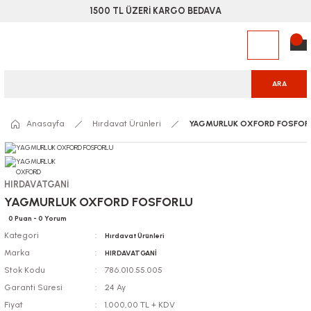
1500 TL ÜZERİ KARGO BEDAVA
ARA
Anasayfa
Hırdavat Ürünleri
YAGMURLUK OXFORD FOSFOR
HIRDAVATGANİ
YAGMURLUK OXFORD FOSFORLU
0 Puan - 0 Yorum
Kategori
Hırdavat Ürünleri
Marka
HIRDAVATGANİ
Stok Kodu
786.010.55.005
Garanti Süresi
24 Ay
Fiyat
1.000,00 TL + KDV