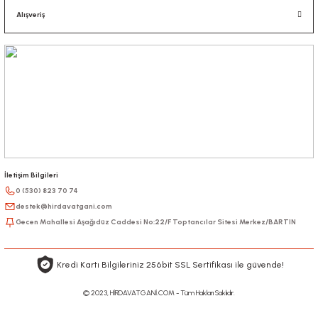
Alışveriş
İletişim Bilgileri
0 (530) 823 70 74
destek@hirdavatgani.com
Gecen Mahallesi Aşağıdüz Caddesi No:22/F Toptancılar Sitesi Merkez/BARTIN
Kredi Kartı Bilgileriniz 256bit SSL Sertifikası ile güvende!
© 2023, HİRDAVATGANİ.COM - Tüm Hakları Saklıdır.