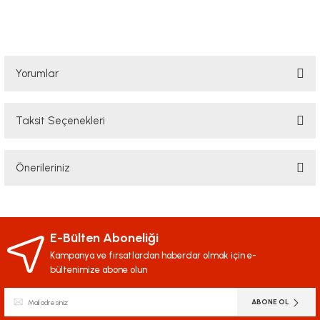
Yorumlar
Taksit Seçenekleri
Bu ürüne ilk yorumu siz yapın!
Önerileriniz
Yorum Yaz
Bu ürünün fiyat bilgisi, resim, ürün açıklamalarında ve diğer konularda
yetersiz gördüğünüz noktaları öneri formunu kullanarak tarafımıza
iletebilirsiniz.
E-Bülten Aboneliği
Görüş ve önerileriniz için teşekkür ederiz.
Kampanya ve fırsatlardan haberdar olmak için e-
bültenimize abone olun
Ürün resmi kalitesiz, bozuk veya görüntülenemiyor.
ABONE OL
Ürün açıklamasında eksik bilgiler bulunuyor.