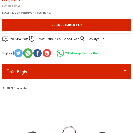
(KDV DAHİL FİYATI)
11,02 TL den başlayan taksitlerle!
GELINCE HABER VER
Yorum Yaz
Fiyatı Düşünce Haber Ver
Tavsiye Et
Paylaş
Whatsapp Destek Hattı
Ürün Bilgisi
Un 334 4'Lü Baharatlık