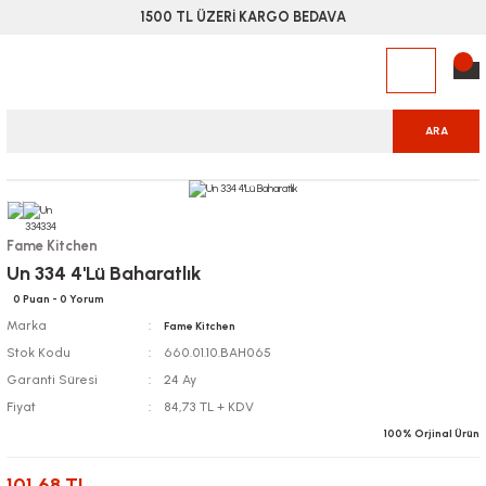
1500 TL ÜZERİ KARGO BEDAVA
ARA
Fame Kitchen
Un 334 4'Lü Baharatlık
0 Puan - 0 Yorum
Marka
Fame Kitchen
Stok Kodu
660.01.10.BAH065
Garanti Süresi
24 Ay
Fiyat
84,73 TL + KDV
100% Orjinal Ürün
101,68 TL