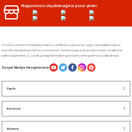
Ürün bilgilerinde hatalar bulunuyor.
Mağazamıza ulaşabileceğiniz pazar yerleri
Ürün fiyatı diğer sitelerden daha pahalı.
Bu ürüne benzer farklı alternatifler olmalı.
Güvenli ve hızlı hizmet anlayışımız kaliteli ve nitelikli ürün yelpazemiz, uygun satış koşullarınmızla siz
kıymetli müşterilerimize hizmet vermekteyiz. Sektörümüzde iç dış arenada modern ve atılımcı bir
politika uygulamakta, 21. yüzyılın getirdiği teknolojilerin gereklerini yerine getirmeye çalışmaktayız.
Gönder
Sosyal Medya Hesaplarımız
Üyelik
Kurumsal
Alışveriş