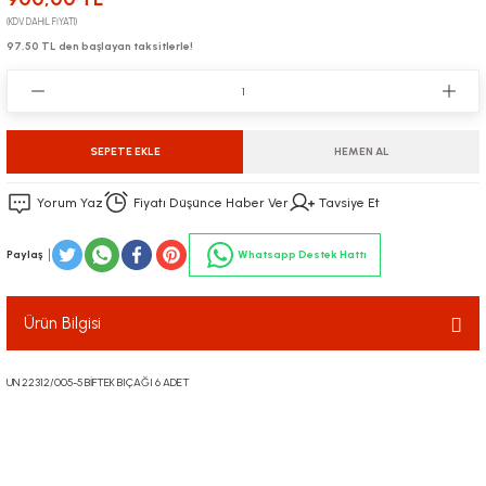
(KDV DAHİL FİYATI)
97,50 TL den başlayan taksitlerle!
SEPETE EKLE
HEMEN AL
Yorum Yaz
Fiyatı Düşünce Haber Ver
Tavsiye Et
Paylaş
Whatsapp Destek Hattı
Ürün Bilgisi
UN 22312/005-5 BİFTEK BIÇAĞI 6 ADET