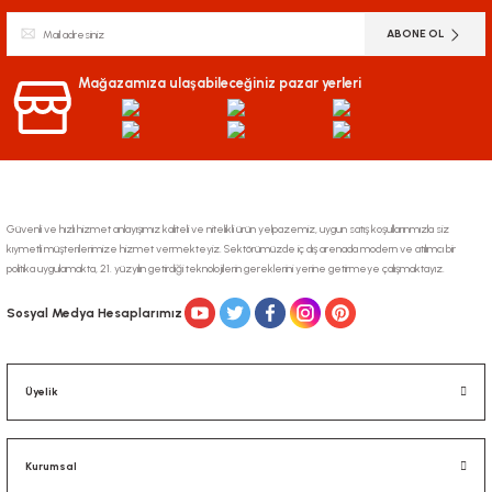
Ürün resmi kalitesiz, bozuk veya görüntülenemiyor.
ABONE OL
Ürün açıklamasında eksik bilgiler bulunuyor.
Ürün bilgilerinde hatalar bulunuyor.
Mağazamıza ulaşabileceğiniz pazar yerleri
Ürün fiyatı diğer sitelerden daha pahalı.
Bu ürüne benzer farklı alternatifler olmalı.
Güvenli ve hızlı hizmet anlayışımız kaliteli ve nitelikli ürün yelpazemiz, uygun satış koşullarınmızla siz
kıymetli müşterilerimize hizmet vermekteyiz. Sektörümüzde iç dış arenada modern ve atılımcı bir
politika uygulamakta, 21. yüzyılın getirdiği teknolojilerin gereklerini yerine getirmeye çalışmaktayız.
Gönder
Sosyal Medya Hesaplarımız
Üyelik
Kurumsal