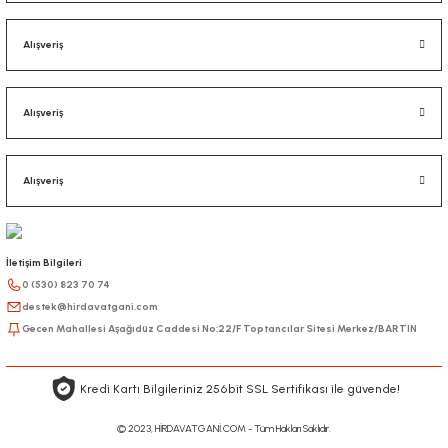
Alışveriş
Alışveriş
Alışveriş
İletişim Bilgileri
0 (530) 823 70 74
destek@hirdavatgani.com
Gecen Mahallesi Aşağıdüz Caddesi No:22/F Toptancılar Sitesi Merkez/BARTIN
Kredi Kartı Bilgileriniz 256bit SSL Sertifikası ile güvende!
© 2023, HİRDAVATGANİ.COM - Tüm Hakları Saklıdır.