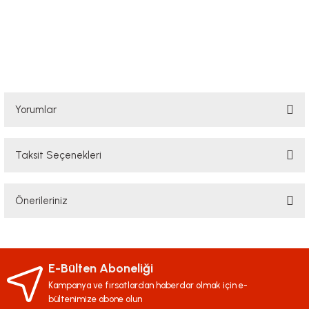
Yorumlar
Taksit Seçenekleri
Bu ürüne ilk yorumu siz yapın!
Önerileriniz
Yorum Yaz
Bu ürünün fiyat bilgisi, resim, ürün açıklamalarında ve diğer konularda
yetersiz gördüğünüz noktaları öneri formunu kullanarak tarafımıza
iletebilirsiniz.
E-Bülten Aboneliği
Görüş ve önerileriniz için teşekkür ederiz.
Kampanya ve fırsatlardan haberdar olmak için e-
bültenimize abone olun