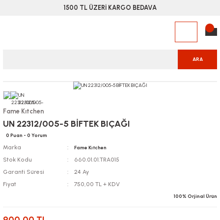
1500 TL ÜZERİ KARGO BEDAVA
ARA
Fame Kıtchen
UN 22312/005-5 BİFTEK BIÇAĞI
0 Puan - 0 Yorum
Marka
Fame Kıtchen
Stok Kodu
660.01.01.TRA015
Garanti Süresi
24 Ay
Fiyat
750,00 TL + KDV
100% Orjinal Ürün
900,00 TL