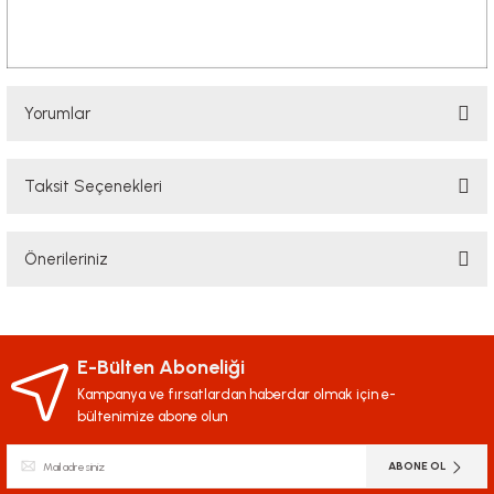
Yorumlar
Taksit Seçenekleri
Bu ürüne ilk yorumu siz yapın!
Önerileriniz
Yorum Yaz
Bu ürünün fiyat bilgisi, resim, ürün açıklamalarında ve diğer konularda
yetersiz gördüğünüz noktaları öneri formunu kullanarak tarafımıza
iletebilirsiniz.
E-Bülten Aboneliği
Görüş ve önerileriniz için teşekkür ederiz.
Kampanya ve fırsatlardan haberdar olmak için e-
bültenimize abone olun
Ürün resmi kalitesiz, bozuk veya görüntülenemiyor.
ABONE OL
Ürün açıklamasında eksik bilgiler bulunuyor.