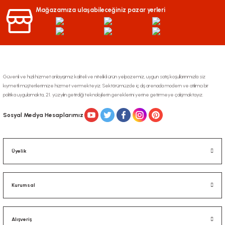
Ürün bilgilerinde hatalar bulunuyor.
Mağazamıza ulaşabileceğiniz pazar yerleri
Ürün fiyatı diğer sitelerden daha pahalı.
Bu ürüne benzer farklı alternatifler olmalı.
Güvenli ve hızlı hizmet anlayışımız kaliteli ve nitelikli ürün yelpazemiz, uygun satış koşullarınmızla siz
kıymetli müşterilerimize hizmet vermekteyiz. Sektörümüzde iç dış arenada modern ve atılımcı bir
politika uygulamakta, 21. yüzyılın getirdiği teknolojilerin gereklerini yerine getirmeye çalışmaktayız.
Gönder
Sosyal Medya Hesaplarımız
Üyelik
Kurumsal
Alışveriş