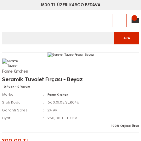
1500 TL ÜZERİ KARGO BEDAVA
ARA
Fame Kıtchen
Seramik Tuvalet Fırçası - Beyaz
0 Puan - 0 Yorum
Marka
Fame Kıtchen
Stok Kodu
660.01.05.SER046
Garanti Süresi
24 Ay
Fiyat
250,00 TL + KDV
100% Orjinal Ürün
300,00 TL