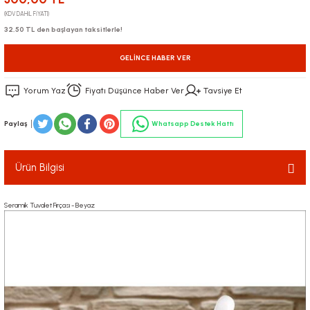
(KDV DAHİL FİYATI)
32,50 TL den başlayan taksitlerle!
GELINCE HABER VER
Yorum Yaz
Fiyatı Düşünce Haber Ver
Tavsiye Et
Paylaş
Whatsapp Destek Hattı
Ürün Bilgisi
Seramik Tuvalet Fırçası - Beyaz