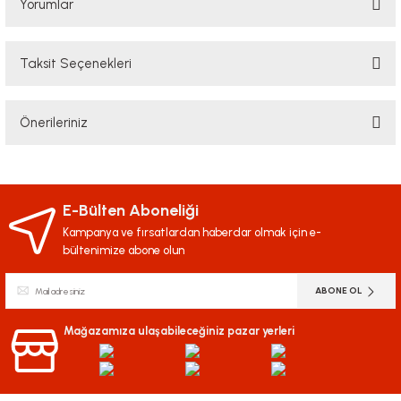
Yorumlar
Taksit Seçenekleri
Bu ürüne ilk yorumu siz yapın!
Önerileriniz
Yorum Yaz
Bu ürünün fiyat bilgisi, resim, ürün açıklamalarında ve diğer konularda
yetersiz gördüğünüz noktaları öneri formunu kullanarak tarafımıza
iletebilirsiniz.
E-Bülten Aboneliği
Görüş ve önerileriniz için teşekkür ederiz.
Kampanya ve fırsatlardan haberdar olmak için e-
bültenimize abone olun
Ürün resmi kalitesiz, bozuk veya görüntülenemiyor.
ABONE OL
Ürün açıklamasında eksik bilgiler bulunuyor.
Ürün bilgilerinde hatalar bulunuyor.
Mağazamıza ulaşabileceğiniz pazar yerleri
Ürün fiyatı diğer sitelerden daha pahalı.
Bu ürüne benzer farklı alternatifler olmalı.