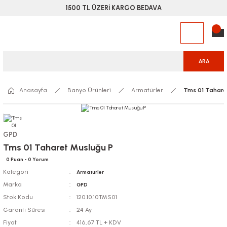
1500 TL ÜZERİ KARGO BEDAVA
ARA
Anasayfa
Banyo Ürünleri
Armatürler
Tms 01 Tahare
GPD
Tms 01 Taharet Musluğu P
0 Puan - 0 Yorum
Kategori
Armatürler
Marka
GPD
Stok Kodu
120.10.10TMS01
Garanti Süresi
24 Ay
Fiyat
416,67 TL + KDV