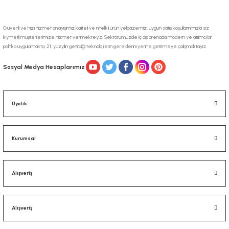
Güvenli ve hızlı hizmet anlayışımız kaliteli ve nitelikli ürün yelpazemiz, uygun satış koşullarınmızla siz
kıymetli müşterilerimize hizmet vermekteyiz. Sektörümüzde iç dış arenada modern ve atılımcı bir
politika uygulamakta, 21. yüzyılın getirdiği teknolojilerin gereklerini yerine getirmeye çalışmaktayız.
Gönder
Sosyal Medya Hesaplarımız
Üyelik
Kurumsal
Alışveriş
Alışveriş