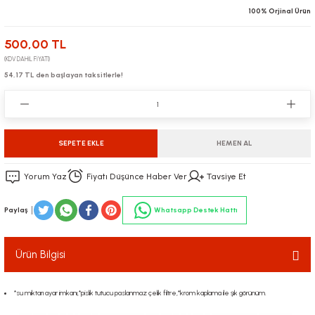
100% Orjinal Ürün
500,00 TL
(KDV DAHİL FİYATI)
54,17 TL den başlayan taksitlerle!
SEPETE EKLE
HEMEN AL
Yorum Yaz
Fiyatı Düşünce Haber Ver
Tavsiye Et
Paylaş
Whatsapp Destek Hattı
Ürün Bilgisi
*su miktarı ayar imkanı,*pislik tutucu paslanmaz çelik filtre,*krom kaplama ile şık görünüm.