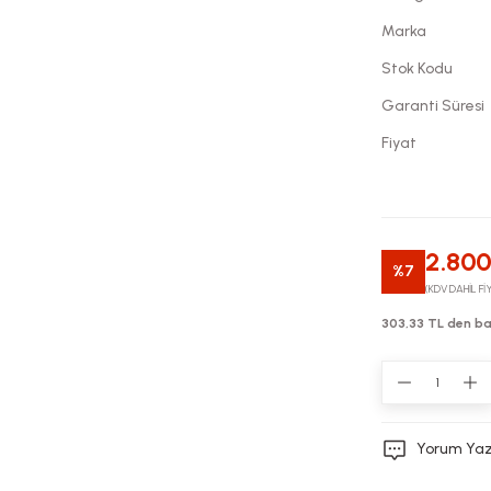
Marka
Stok Kodu
Garanti Süresi
Fiyat
2.800
%7
(KDV DAHİL Fİ
303,33 TL den baş
Yorum Ya