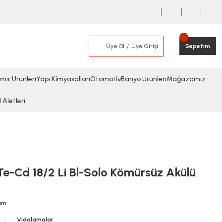
Üye Ol
Üye Girişi
Sepetim
mir Ürünleri
Yapı Ki̇myasalları
Otomoti̇v
Banyo Ürünleri
Mağazamız
l Aletleri
Te-Cd 18/2 Li Bl-Solo Kömürsüz Akülü
rum
Vidalamalar