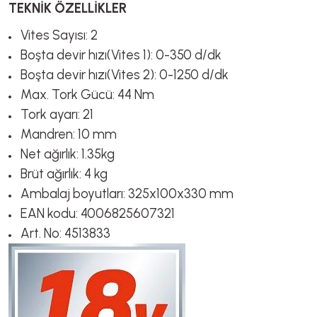
TEKNİK ÖZELLİKLER
Vites Sayısı: 2
Boşta devir hızı(Vites 1): 0-350 d/dk
Boşta devir hızı(Vites 2): 0-1250 d/dk
Max. Tork Gücü: 44 Nm
Tork ayarı: 21
Mandren: 10 mm
Net ağırlık: 1.35kg
Brüt ağırlık: 4 kg
Ambalaj boyutları: 325x100x330 mm
EAN kodu: 4006825607321
Art. No: 4513833