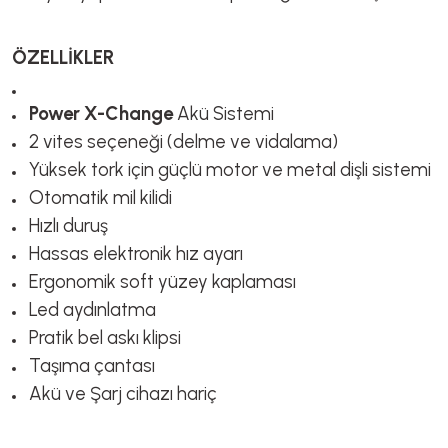
ÖZELLİKLER
Power X-Change
Akü Sistemi
2 vites seçeneği (delme ve vidalama)
Yüksek tork için güçlü motor ve metal dişli sistemi
Otomatik mil kilidi
Hızlı duruş
Hassas elektronik hız ayarı
Ergonomik soft yüzey kaplaması
Led aydınlatma
Pratik bel askı klipsi
Taşıma çantası
Akü ve Şarj cihazı hariç