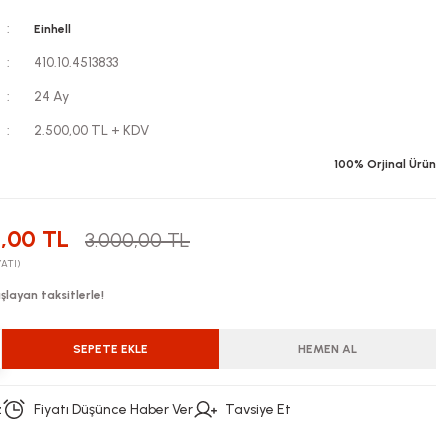
Einhell
410.10.4513833
24 Ay
2.500,00 TL + KDV
100% Orjinal Ürün
,00 TL
3.000,00 TL
YATI)
layan taksitlerle!
SEPETE EKLE
HEMEN AL
z
Fiyatı Düşünce Haber Ver
Tavsiye Et