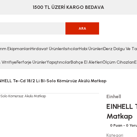
1500 TL ÜZERİ KARGO BEDAVA
ARA
rım Ekipmanları
Hırdavat Ürünleri
Isıtıcılar
Hobi Ürünleri
Derz Dolgu Ve Ta
Vitrifiye
Ferforje Ürünler
Yapıştırıcılar
Bahçe El Aletleri
Ölçüm Cihazları
E
NHELL Te-Cd 18/2 Li Bl-Solo Kömürsüz Akülü Matkap
Einhell
EINHELL 
Matkap
0 Puan - 0 Yo
Kategori