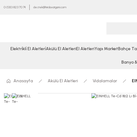
0 (530) 823 70 74
destek@hirdavatgani.com
Elektri̇kli̇ El Aletleri̇
Akülü El Aletleri
El Aletleri
Yapı Market
Bahçe Ta
Banyo & 
Anasayfa
Akülü El Aletleri
Vidalamalar
EI