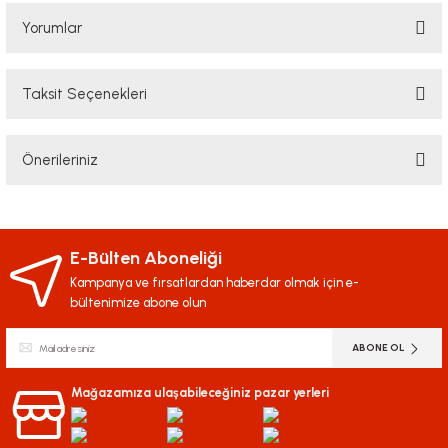
Yorumlar
Taksit Seçenekleri
Bu ürüne ilk yorumu siz yapın!
Önerileriniz
Yorum Yaz
Bu ürünün fiyat bilgisi, resim, ürün açıklamalarında ve diğer konularda
yetersiz gördüğünüz noktaları öneri formunu kullanarak tarafımıza
iletebilirsiniz.
E-Bülten Aboneliği
Görüş ve önerileriniz için teşekkür ederiz.
Kampanya ve fırsatlardan haberdar olmak için e-
bültenimize abone olun
Ürün resmi kalitesiz, bozuk veya görüntülenemiyor.
ABONE OL
Ürün açıklamasında eksik bilgiler bulunuyor.
Ürün bilgilerinde hatalar bulunuyor.
Mağazamıza ulaşabileceğiniz pazar yerleri
Ürün fiyatı diğer sitelerden daha pahalı.
Bu ürüne benzer farklı alternatifler olmalı.