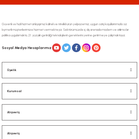
Güvenli ve hızlı hizmet anlayışımız kaliteli ve nitelikli ürün yelpazemiz, uygun satış koşullarınmızla siz
kıymetli müşterilerimize hizmet vermekteyiz. Sektörümüzde iç dış arenada modern ve atılımcı bir
politika uygulamakta, 21. yüzyılın getirdiği teknolojilerin gereklerini yerine getirmeye çalışmaktayız.
Gönder
Sosyal Medya Hesaplarımız
Üyelik
Kurumsal
Alışveriş
Alışveriş