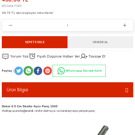
(KDV DAHİL FİYATI)
48,75 TL den başlayan taksitlerle!
SEPETE EKLE
HEMEN AL
Yorum Yaz
Fiyatı Düşünce Haber Ver
Tavsiye Et
Paylaş
Whatsapp Destek Hattı
Ürün Bilgisi
Dekor 6.5 Cm Strafor Açıcı Panç 1543
Matkap ucuna bağlanarak strafor delmeye ve kanal açmaya yarayan punç.