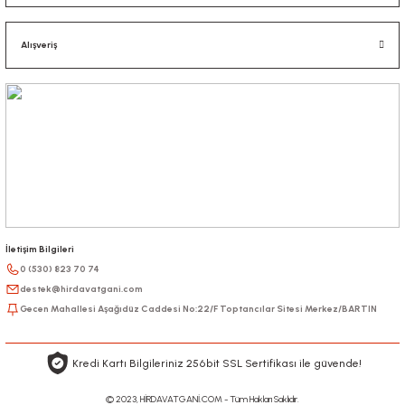
Alışveriş
İletişim Bilgileri
0 (530) 823 70 74
destek@hirdavatgani.com
Gecen Mahallesi Aşağıdüz Caddesi No:22/F Toptancılar Sitesi Merkez/BARTIN
Kredi Kartı Bilgileriniz 256bit SSL Sertifikası ile güvende!
© 2023, HİRDAVATGANİ.COM - Tüm Hakları Saklıdır.