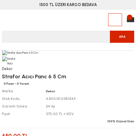
1500 TL ÜZERİ KARGO BEDAVA
ARA
Dekor
Strafor Acıcı Panc 6 5 Cm
0 Puan - 0 Yorum
Marka
Dekor
Stok Kodu
A.800.151.038.1543
Garanti Süresi
24 Ay
Fiyat
375,00 TL + KDV
100% Orjinal Ürün
450,00 TL