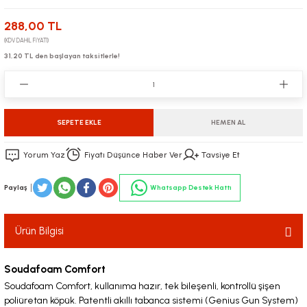
288,00 TL
(KDV DAHİL FİYATI)
31,20 TL den başlayan taksitlerle!
SEPETE EKLE
HEMEN AL
Yorum Yaz
Fiyatı Düşünce Haber Ver
Tavsiye Et
Paylaş
Whatsapp Destek Hattı
Ürün Bilgisi
Soudafoam Comfort
Soudafoam Comfort, kullanıma hazır, tek bileşenli, kontrollü şişen
poliüretan köpük. Patentli akıllı tabanca sistemi (Genius Gun System)