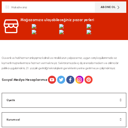
Ürün resmi kalitesiz, bozuk veya görüntülenemiyor.
ABONE OL
Ürün açıklamasında eksik bilgiler bulunuyor.
Ürün bilgilerinde hatalar bulunuyor.
Mağazamıza ulaşabileceğiniz pazar yerleri
Ürün fiyatı diğer sitelerden daha pahalı.
Bu ürüne benzer farklı alternatifler olmalı.
Güvenli ve hızlı hizmet anlayışımız kaliteli ve nitelikli ürün yelpazemiz, uygun satış koşullarınmızla siz
kıymetli müşterilerimize hizmet vermekteyiz. Sektörümüzde iç dış arenada modern ve atılımcı bir
politika uygulamakta, 21. yüzyılın getirdiği teknolojilerin gereklerini yerine getirmeye çalışmaktayız.
Gönder
Sosyal Medya Hesaplarımız
Üyelik
Kurumsal