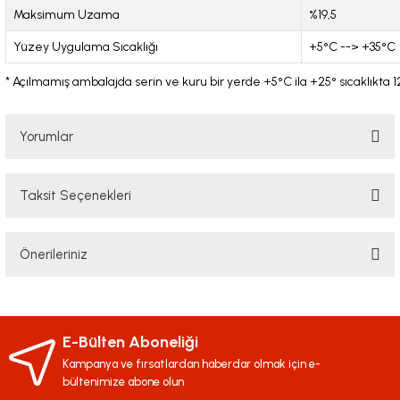
Maksimum Uzama
%19,5
Yüzey Uygulama Sıcaklığı
+5°C --> +35°C
* Açılmamış ambalajda serin ve kuru bir yerde +5°C ila +25° sıcaklıkta 1
Yorumlar
Taksit Seçenekleri
Bu ürüne ilk yorumu siz yapın!
Önerileriniz
Yorum Yaz
Bu ürünün fiyat bilgisi, resim, ürün açıklamalarında ve diğer konularda
yetersiz gördüğünüz noktaları öneri formunu kullanarak tarafımıza
iletebilirsiniz.
E-Bülten Aboneliği
Görüş ve önerileriniz için teşekkür ederiz.
Kampanya ve fırsatlardan haberdar olmak için e-
bültenimize abone olun