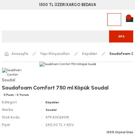
1500 TL ÜZERİ KARGO BEDAVA
ARA
Anasayfa
Yapı Ki̇myasalları
Köpükler
Soudafoam Co
Soudal
Soudafoam Comfort 750 ml Köpük Soudal
0 Puan - 0 Yorum
Kategori
Köpükler
Marka
Soudal
Stok Kodu
479.401.124014
Fiyat
240,00 TL + KDV
100% Orjinal Ürün