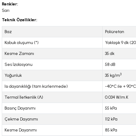
Renkler:
Sarı
Teknik Özellikler:
Baz
Poliüretan
Kabuk oluşumu (*)
Yaklaşık 9 dk (
Kesme Zamanı
35 dk
Ses İzolasyonu
58 dB
3
Yoğunluk
35 kg/m
Isı dayanıklılığı (tam kürlenmede)
-40°C ile + 90°C
Termal İletkenlik (Λ)
0.034 W/m.K
Basınç Dayanımı
55 kPa
Çekme Dayanımı
112 kPa
Kesme Dayanımı
85 kPa