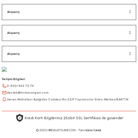
Alışveriş
Alışveriş
Alışveriş
İletişim Bilgileri
0 (530) 823 70 74
destek@hirdavatgani.com
Gecen Mahallesi Aşağıdüz Caddesi No:22/F Toptancılar Sitesi Merkez/BARTIN
Kredi Kartı Bilgileriniz 256bit SSL Sertifikası ile güvende!
© 2023, HİRDAVATGANİ.COM - Tüm Hakları Saklıdır.