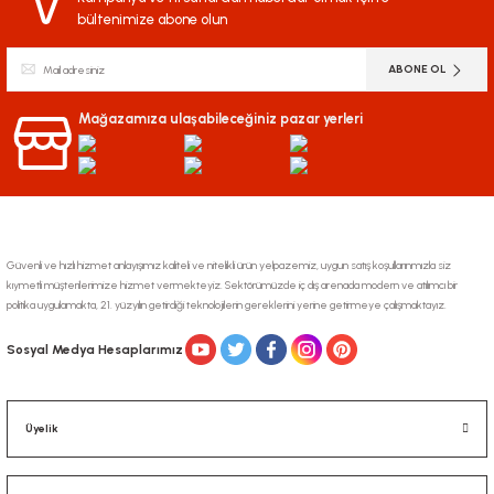
bültenimize abone olun
Ürün resmi kalitesiz, bozuk veya görüntülenemiyor.
ABONE OL
Ürün açıklamasında eksik bilgiler bulunuyor.
Ürün bilgilerinde hatalar bulunuyor.
Mağazamıza ulaşabileceğiniz pazar yerleri
Ürün fiyatı diğer sitelerden daha pahalı.
Bu ürüne benzer farklı alternatifler olmalı.
Güvenli ve hızlı hizmet anlayışımız kaliteli ve nitelikli ürün yelpazemiz, uygun satış koşullarınmızla siz
kıymetli müşterilerimize hizmet vermekteyiz. Sektörümüzde iç dış arenada modern ve atılımcı bir
politika uygulamakta, 21. yüzyılın getirdiği teknolojilerin gereklerini yerine getirmeye çalışmaktayız.
Gönder
Sosyal Medya Hesaplarımız
Üyelik