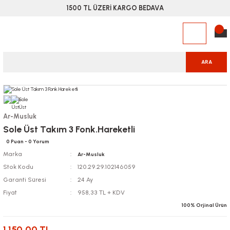
1500 TL ÜZERİ KARGO BEDAVA
ARA
Ar-Musluk
Sole Üst Takım 3 Fonk.Hareketli
0 Puan - 0 Yorum
Marka
Ar-Musluk
Stok Kodu
120.29.29.102146059
Garanti Süresi
24 Ay
Fiyat
958,33 TL + KDV
100% Orjinal Ürün
1.150,00 TL