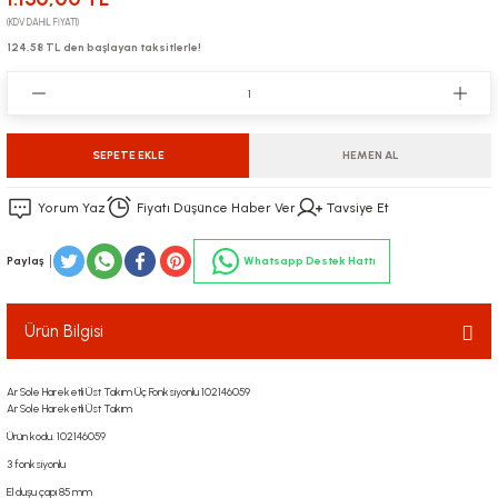
(KDV DAHİL FİYATI)
124,58 TL den başlayan taksitlerle!
SEPETE EKLE
HEMEN AL
Yorum Yaz
Fiyatı Düşünce Haber Ver
Tavsiye Et
Paylaş
Whatsapp Destek Hattı
Ürün Bilgisi
Ar Sole Hareketli Üst Takım Üç Fonksiyonlu 102146059
Ar Sole Hareketli Üst Takım
Ürün kodu. 102146059
3 fonksiyonlu
El duşu çapı 85 mm