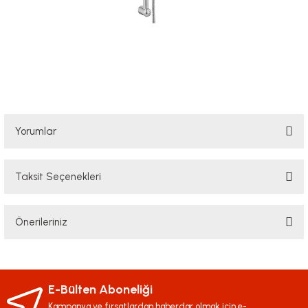
Yorumlar
Taksit Seçenekleri
Bu ürüne ilk yorumu siz yapın!
Önerileriniz
Yorum Yaz
Bu ürünün fiyat bilgisi, resim, ürün açıklamalarında ve diğer konularda
yetersiz gördüğünüz noktaları öneri formunu kullanarak tarafımıza
iletebilirsiniz.
E-Bülten Aboneliği
Görüş ve önerileriniz için teşekkür ederiz.
Kampanya ve fırsatlardan haberdar olmak için e-