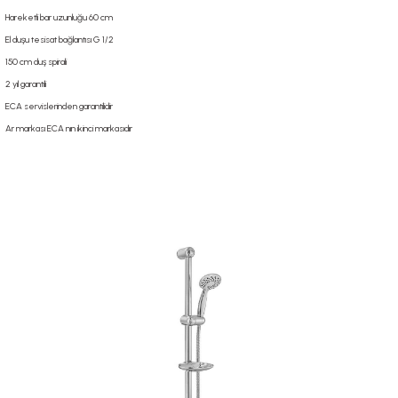
Hareketli bar uzunluğu 60 cm
El duşu tesisat bağlantısı G 1/2
150 cm duş spirali
2 yıl garantili
ECA servislerinden garantilidir
Ar markası ECA nın ikinci markasıdır