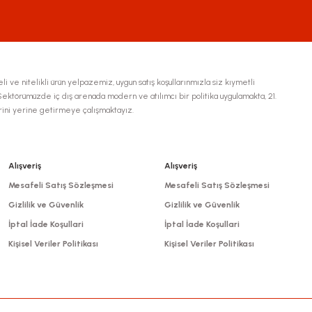
li ve nitelikli ürün yelpazemiz, uygun satış koşullarınmızla siz kıymetli
ktörümüzde iç dış arenada modern ve atılımcı bir politika uygulamakta, 21.
erini yerine getirmeye çalışmaktayız.
Gönder
Alışveriş
Alışveriş
Mesafeli Satış Sözleşmesi
Mesafeli Satış Sözleşmesi
Gizlilik ve Güvenlik
Gizlilik ve Güvenlik
İptal İade Koşullari
İptal İade Koşullari
Kişisel Veriler Politikası
Kişisel Veriler Politikası