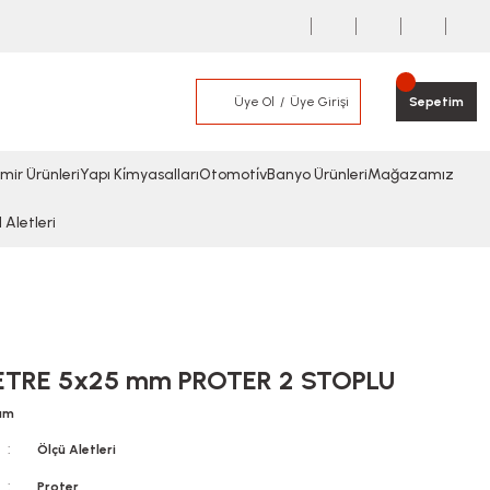
Üye Ol
Üye Girişi
Sepetim
mir Ürünleri
Yapı Ki̇myasalları
Otomoti̇v
Banyo Ürünleri
Mağazamız
l Aletleri
ETRE 5x25 mm PROTER 2 STOPLU
rum
Ölçü Aletleri
Proter