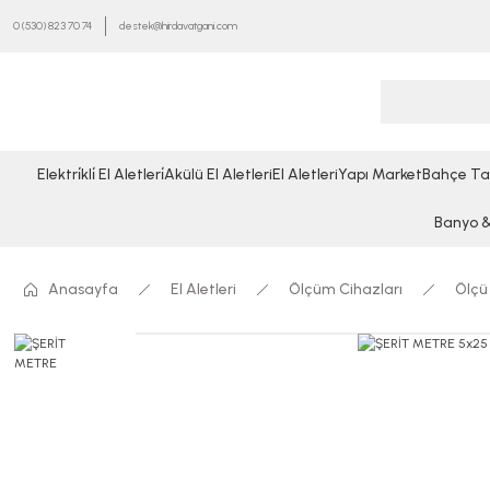
0 (530) 823 70 74
destek@hirdavatgani.com
Elektri̇kli̇ El Aletleri̇
Akülü El Aletleri
El Aletleri
Yapı Market
Bahçe Ta
Banyo & 
Anasayfa
El Aletleri
Ölçüm Cihazları
Ölçü 