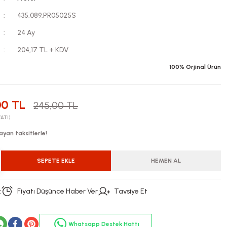
435.089.PR05025S
24 Ay
204,17 TL + KDV
100% Orjinal Ürün
00 TL
245,00 TL
YATI)
ayan taksitlerle!
SEPETE EKLE
HEMEN AL
z
Fiyatı Düşünce Haber Ver
Tavsiye Et
Whatsapp Destek Hattı