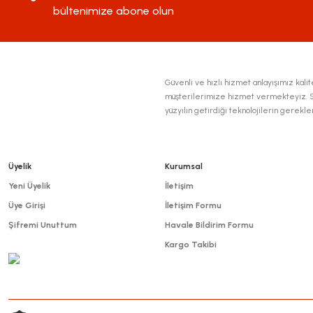
Ürün fiyatı diğer sitelerden daha pahalı.
bültenimize abone olun
Bu ürüne benzer farklı alternatifler olmalı.
Güvenli ve hızlı hizmet anlayışımız kalite
müşterilerimize hizmet vermekteyiz. Se
yüzyılın getirdiği teknolojilerin gerekl
Üyelik
Kurumsal
Yeni Üyelik
İletişim
Üye Girişi
İletişim Formu
Şifremi Unuttum
Havale Bildirim Formu
Kargo Takibi