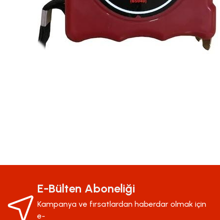
Bu ürünün fiyat bilgisi, resim, ürün açıklamalarında ve diğer konularda yeter
Görüş ve önerileriniz için teşekkür ederiz.
Ürün resmi kalitesiz, bozuk veya görüntülenemiyor.
E-Bülten Aboneliği
Ürün açıklamasında eksik bilgiler bulunuyor.
Kampanya ve fırsatlardan haberdar olmak için
Ürün bilgilerinde hatalar bulunuyor.
e-