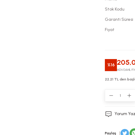
Stok Kodu
Garanti Süresi
Fiyat
205,
%16
(KDV DAHİL Fİ
22,21 TL den başl
Yorum Ya
Paylaş