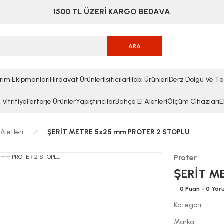
1500 TL ÜZERİ KARGO BEDAVA
ARA
rım Ekipmanları
Hırdavat Ürünleri
Isıtıcılar
Hobi Ürünleri
Derz Dolgu Ve Ta
Vitrifiye
Ferforje Ürünler
Yapıştırıcılar
Bahçe El Aletleri
Ölçüm Cihazları
E
Aletleri
ŞERİT METRE 5x25 mm PROTER 2 STOPLU
Proter
ŞERİT M
0 Puan - 0 Yo
Kategori
Marka