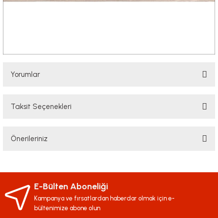
Yorumlar
Taksit Seçenekleri
Bu ürüne ilk yorumu siz yapın!
Önerileriniz
Yorum Yaz
Bu ürünün fiyat bilgisi, resim, ürün açıklamalarında ve diğer konularda
yetersiz gördüğünüz noktaları öneri formunu kullanarak tarafımıza
iletebilirsiniz.
E-Bülten Aboneliği
Görüş ve önerileriniz için teşekkür ederiz.
Kampanya ve fırsatlardan haberdar olmak için e-
bültenimize abone olun