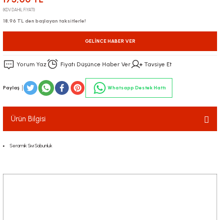
(KDV DAHİL FİYATI)
18,96 TL den başlayan taksitlerle!
GELINCE HABER VER
Yorum Yaz
Fiyatı Düşünce Haber Ver
Tavsiye Et
Paylaş
Whatsapp Destek Hattı
Ürün Bilgisi
Seramik Sıvı Sabunluk