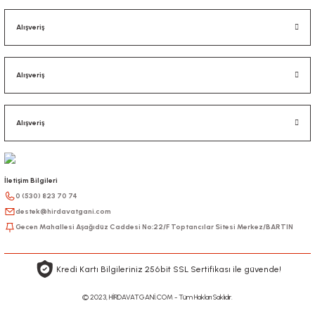
Alışveriş
Alışveriş
Alışveriş
İletişim Bilgileri
0 (530) 823 70 74
destek@hirdavatgani.com
Gecen Mahallesi Aşağıdüz Caddesi No:22/F Toptancılar Sitesi Merkez/BARTIN
Kredi Kartı Bilgileriniz 256bit SSL Sertifikası ile güvende!
© 2023, HİRDAVATGANİ.COM - Tüm Hakları Saklıdır.