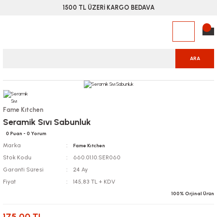
1500 TL ÜZERİ KARGO BEDAVA
ARA
Fame Kıtchen
Seramik Sıvı Sabunluk
0 Puan - 0 Yorum
Marka
Fame Kıtchen
Stok Kodu
660.01.10.SER060
Garanti Süresi
24 Ay
Fiyat
145,83 TL + KDV
100% Orjinal Ürün
175,00 TL