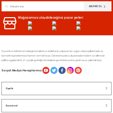
Ürün resmi kalitesiz, bozuk veya görüntülenemiyor.
ABONE OL
Ürün açıklamasında eksik bilgiler bulunuyor.
Ürün bilgilerinde hatalar bulunuyor.
Mağazamıza ulaşabileceğiniz pazar yerleri
Ürün fiyatı diğer sitelerden daha pahalı.
Bu ürüne benzer farklı alternatifler olmalı.
Güvenli ve hızlı hizmet anlayışımız kaliteli ve nitelikli ürün yelpazemiz, uygun satış koşullarınmızla siz
kıymetli müşterilerimize hizmet vermekteyiz. Sektörümüzde iç dış arenada modern ve atılımcı bir
politika uygulamakta, 21. yüzyılın getirdiği teknolojilerin gereklerini yerine getirmeye çalışmaktayız.
Gönder
Sosyal Medya Hesaplarımız
Üyelik
Kurumsal