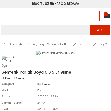
1500 TL ÜZERİ KARGO BEDAVA
ARA
Anasayfa
Alçı Boya Serami̇k Aletleri̇
Rulolar
Dış Cep
Dyo
Sentetik Parlak Boya 0,75 Lt Vişne
0 Puan - 0 Yorum
Kategori
Dış Cephe
Marka
Dyo
Stok Kodu
001.036.11.8226
Garanti Süresi
24 Ay
Fiyat
52,38 TL + KDV