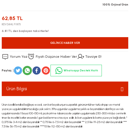
100% Orjinal Ürün
62,85 TL
(KDV DAHİL FİYATI)
6,81 TL den başlayan taksitlerle!
GELINCE HABER VER
Yorum Yaz
Fiyatı Düşünce Haber Ver
Tavsiye Et
Paylaş
Whatsapp Destek Hattı
Ürün Bilgisi
Ürün özelliklerialkid bağlayıcı esaslı, son kat boyakurşunsuzparlak görünümlüher türlü ahşap ve metal
yüzeye uygulanabilirörtücülüğü yüksekts 39'a uygundur.uygulama şekli ve boyanabilen alanfırça ve rulo
uygulamasında 1 l boya 100-150 ml, püskürtme tabancası ile yapılan uygulamada 250-300 ml dyo sentetik
tiner ile inceltilir.katlar arasında 1 gün beklenmesi tavsiye edilir, iki kat uygulanır.iki katta yüzeye bağlı olarak;*
0,375 l ile 3-4 m2 alan boyanabilir.** 0,75 l ile 6-7,5 m2 alan boyanabilir.*** 2,5 l ile 19-25 m2 alan boyanabilir.****
7,5 l ile 56-75 m2 alan boyanabilir.*****15 l ile 112-150 m2 alan boyanabilir.