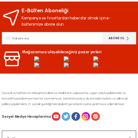
yetersiz gördüğünüz noktaları öneri formunu kullanarak tarafımıza
iletebilirsiniz.
E-Bülten Aboneliği
Görüş ve önerileriniz için teşekkür ederiz.
Kampanya ve fırsatlardan haberdar olmak için e-
bültenimize abone olun
Ürün resmi kalitesiz, bozuk veya görüntülenemiyor.
ABONE OL
Ürün açıklamasında eksik bilgiler bulunuyor.
Ürün bilgilerinde hatalar bulunuyor.
Mağazamıza ulaşabileceğiniz pazar yerleri
Ürün fiyatı diğer sitelerden daha pahalı.
Bu ürüne benzer farklı alternatifler olmalı.
Güvenli ve hızlı hizmet anlayışımız kaliteli ve nitelikli ürün yelpazemiz, uygun satış koşullarınmızla siz
kıymetli müşterilerimize hizmet vermekteyiz. Sektörümüzde iç dış arenada modern ve atılımcı bir
politika uygulamakta, 21. yüzyılın getirdiği teknolojilerin gereklerini yerine getirmeye çalışmaktayız.
Gönder
Sosyal Medya Hesaplarımız