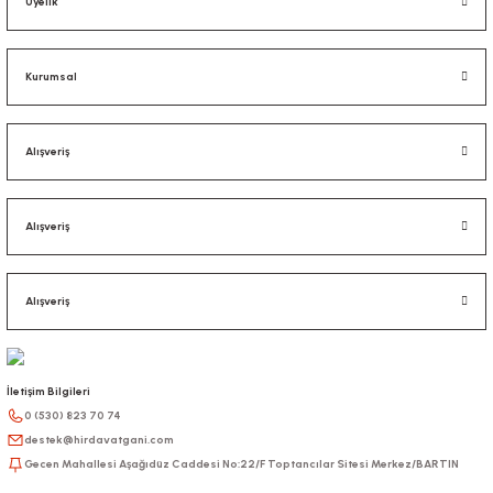
Üyelik
Kurumsal
Alışveriş
Alışveriş
Alışveriş
İletişim Bilgileri
0 (530) 823 70 74
destek@hirdavatgani.com
Gecen Mahallesi Aşağıdüz Caddesi No:22/F Toptancılar Sitesi Merkez/BARTIN