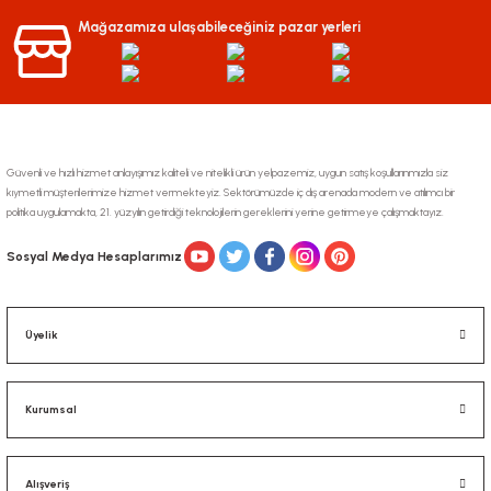
Ürün bilgilerinde hatalar bulunuyor.
Mağazamıza ulaşabileceğiniz pazar yerleri
Ürün fiyatı diğer sitelerden daha pahalı.
Bu ürüne benzer farklı alternatifler olmalı.
Güvenli ve hızlı hizmet anlayışımız kaliteli ve nitelikli ürün yelpazemiz, uygun satış koşullarınmızla siz
kıymetli müşterilerimize hizmet vermekteyiz. Sektörümüzde iç dış arenada modern ve atılımcı bir
politika uygulamakta, 21. yüzyılın getirdiği teknolojilerin gereklerini yerine getirmeye çalışmaktayız.
Gönder
Sosyal Medya Hesaplarımız
Üyelik
Kurumsal
Alışveriş