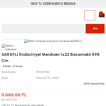
1500 TL ÜZERİ KARGO BEDAVA
ARA
SARAYLI Endüstriyel Merdiven 1x22 Basamaklı 598
Cm
0 Puan - 0 Yorum
Stok Kodu
700.14.7122
Fiyat
9.166,67 TL + KDV
100% Orjinal Ürün
11.000,00 TL
(KDV DAHİL FİYATI)
1.191,67 TL den başlayan taksitlerle!