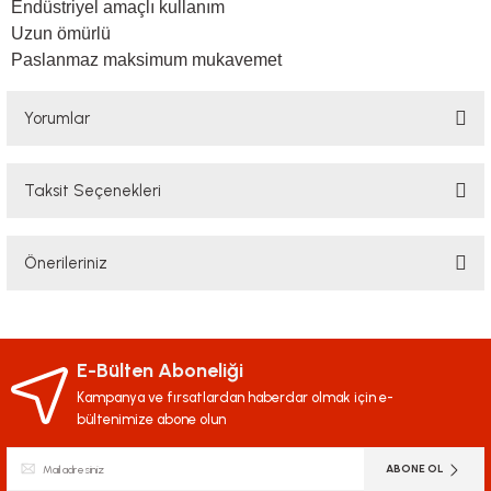
Endüstriyel amaçlı kullanım
Uzun ömürlü
Paslanmaz maksimum mukavemet
Yorumlar
Taksit Seçenekleri
Bu ürüne ilk yorumu siz yapın!
Önerileriniz
Yorum Yaz
Bu ürünün fiyat bilgisi, resim, ürün açıklamalarında ve diğer konularda
yetersiz gördüğünüz noktaları öneri formunu kullanarak tarafımıza
iletebilirsiniz.
E-Bülten Aboneliği
Görüş ve önerileriniz için teşekkür ederiz.
Kampanya ve fırsatlardan haberdar olmak için e-
bültenimize abone olun
Ürün resmi kalitesiz, bozuk veya görüntülenemiyor.
ABONE OL
Ürün açıklamasında eksik bilgiler bulunuyor.