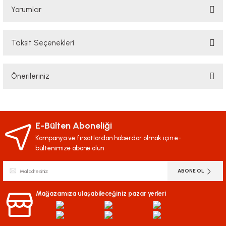
Yorumlar
Taksit Seçenekleri
Bu ürüne ilk yorumu siz yapın!
Önerileriniz
Yorum Yaz
Bu ürünün fiyat bilgisi, resim, ürün açıklamalarında ve diğer konularda
yetersiz gördüğünüz noktaları öneri formunu kullanarak tarafımıza
iletebilirsiniz.
E-Bülten Aboneliği
Görüş ve önerileriniz için teşekkür ederiz.
Kampanya ve fırsatlardan haberdar olmak için e-
bültenimize abone olun
Ürün resmi kalitesiz, bozuk veya görüntülenemiyor.
ABONE OL
Ürün açıklamasında eksik bilgiler bulunuyor.
Ürün bilgilerinde hatalar bulunuyor.
Mağazamıza ulaşabileceğiniz pazar yerleri
Ürün fiyatı diğer sitelerden daha pahalı.
Bu ürüne benzer farklı alternatifler olmalı.