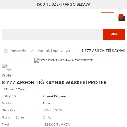
1500 TL ÜZERİ KARGO BEDAVA
ARA
Anasayfa
Kaynak Eki̇pmanları
S 777 ARGON TIĞ KAYNAK 
Proter
S 777 ARGON TIĞ KAYNAK MASKESİ PROTER
0 Puan - 0 Yorum
Kategori
Kaynak Eki̇pmanları
Marka
Proter
Stok Kodu
435.013.S777
Garanti Süresi
24 Ay
Fiyat
1.525,00 TL + KDV