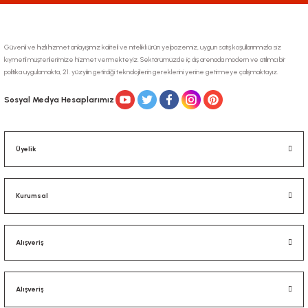
Güvenli ve hızlı hizmet anlayışımız kaliteli ve nitelikli ürün yelpazemiz, uygun satış koşullarınmızla siz
kıymetli müşterilerimize hizmet vermekteyiz. Sektörümüzde iç dış arenada modern ve atılımcı bir
politika uygulamakta, 21. yüzyılın getirdiği teknolojilerin gereklerini yerine getirmeye çalışmaktayız.
Gönder
Sosyal Medya Hesaplarımız
Üyelik
Kurumsal
Alışveriş
Alışveriş