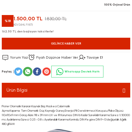
100% Orjinal Ürün
1.500,00 TL
1.830,00 TL
%18
(KDV DAHİL FİYATI)
162,50 TL den başlayan taksitlerle!
GELINCE HABER VER
Yorum Yaz
Fiyatı Düşünce Haber Ver
Tavsiye Et
Paylaş
Whatsapp Destek Hattı
Ürün Bilgisi
Proter Otomatik Kararan Kaynak Baş Maskesi Colormatik
Açma Kapama: Tam Otomatik Güç Kaynağı: Güneş Enerjisi (Pil Gerektirmez) Koruyucu Plaka Ölçüsü:
110x90x9 mm Görüş Alanı: 98 x 39 mm UV ve IR Koruması: DIN 16 Kadar Süreklidir Kararma Süresi: 1/30000
ms Aydınlanma Süresi: 0.25 - 0.8 s Ayarlanabilir Kararma Kontrolü: DIN 4’e göre DIN 9~13 değişebilir Ağırlık:
480 gRAM