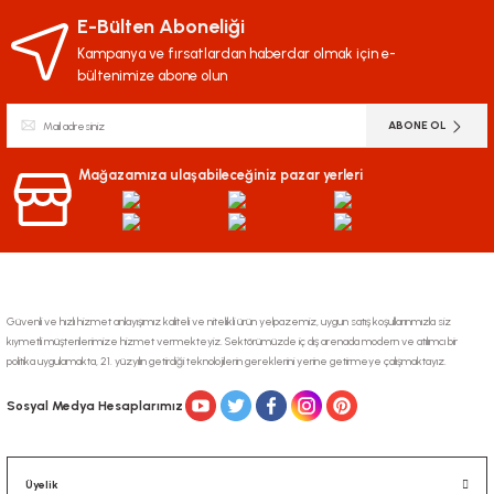
yetersiz gördüğünüz noktaları öneri formunu kullanarak tarafımıza
iletebilirsiniz.
E-Bülten Aboneliği
Görüş ve önerileriniz için teşekkür ederiz.
Kampanya ve fırsatlardan haberdar olmak için e-
bültenimize abone olun
Ürün resmi kalitesiz, bozuk veya görüntülenemiyor.
ABONE OL
Ürün açıklamasında eksik bilgiler bulunuyor.
Ürün bilgilerinde hatalar bulunuyor.
Mağazamıza ulaşabileceğiniz pazar yerleri
Ürün fiyatı diğer sitelerden daha pahalı.
Bu ürüne benzer farklı alternatifler olmalı.
Güvenli ve hızlı hizmet anlayışımız kaliteli ve nitelikli ürün yelpazemiz, uygun satış koşullarınmızla siz
kıymetli müşterilerimize hizmet vermekteyiz. Sektörümüzde iç dış arenada modern ve atılımcı bir
politika uygulamakta, 21. yüzyılın getirdiği teknolojilerin gereklerini yerine getirmeye çalışmaktayız.
Gönder
Sosyal Medya Hesaplarımız
Üyelik