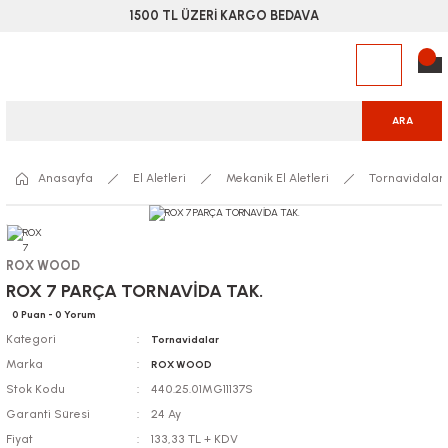
1500 TL ÜZERİ KARGO BEDAVA
ARA
Anasayfa
El Aletleri
Mekanik El Aletleri
Tornavidalar
ROX WOOD
ROX 7 PARÇA TORNAVİDA TAK.
0 Puan - 0 Yorum
Kategori
Tornavidalar
Marka
ROX WOOD
Stok Kodu
440.25.01MG11137S
Garanti Süresi
24 Ay
Fiyat
133,33 TL + KDV