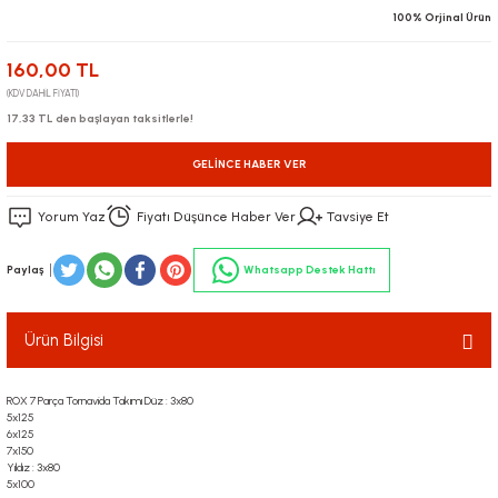
100% Orjinal Ürün
160,00 TL
(KDV DAHİL FİYATI)
17,33 TL den başlayan taksitlerle!
GELINCE HABER VER
Yorum Yaz
Fiyatı Düşünce Haber Ver
Tavsiye Et
Paylaş
Whatsapp Destek Hattı
Ürün Bilgisi
ROX 7 Parça Tornavida Takımı Düz : 3x80
5x125
6x125
7x150
Yıldız : 3x80
5x100