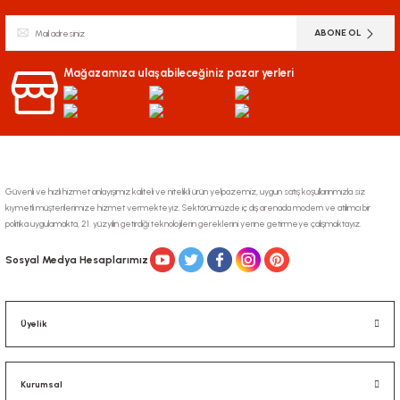
Ürün resmi kalitesiz, bozuk veya görüntülenemiyor.
ABONE OL
Ürün açıklamasında eksik bilgiler bulunuyor.
Ürün bilgilerinde hatalar bulunuyor.
Mağazamıza ulaşabileceğiniz pazar yerleri
Ürün fiyatı diğer sitelerden daha pahalı.
Bu ürüne benzer farklı alternatifler olmalı.
Güvenli ve hızlı hizmet anlayışımız kaliteli ve nitelikli ürün yelpazemiz, uygun satış koşullarınmızla siz
kıymetli müşterilerimize hizmet vermekteyiz. Sektörümüzde iç dış arenada modern ve atılımcı bir
politika uygulamakta, 21. yüzyılın getirdiği teknolojilerin gereklerini yerine getirmeye çalışmaktayız.
Gönder
Sosyal Medya Hesaplarımız
Üyelik
Kurumsal