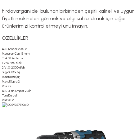
hirdavatgani'de bulunan birbirinden çeşitli kaliteli ve uygun
fiyatlı makineleri görmek ve bilgi sahibi olmak için diğer
ürünlerimizi kontrol etmeyi unutmayın.
ÖZELLİKLER
Akü Amper 20.0 V
Mandren Çapı 13 mm
Tork 21 Kademe
1.Vt.0-450 d/dk
2.Vt.0-2000 d/dk
Sağ-Sol Dönüş
1 Saat/Hızlı Şarj
Metal Supra 2
Vites 2
Akü Li-on Amper 2 Ah
Türü Darbeli
Volt 20 V