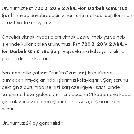
Ürünümüz
Pst 720 Bl 20 V 2 Ah/Li-İon Darbeli Kömürsüz
Şarjl
İhtiyaç duyabileceğiniz her türlü matkap çeşitlerini en
ucuz fiyatla sunuyoruz.
Öncelikli olarak inşaat alanı olmak üzere, mobilya ve hobi
işlerinde kullanabilen ürünümüz
Pst 720 Bl 20 V 2 Ah/Li-
İon Darbeli Kömürsüz Şarjlı
yapısıyla sizi kabloya takılma
gibi derdinden kurtarır.
Yeni nesil pille çalışan ürünümüzün şarjı kısa sürede
bitmeden ihtiyaç anında, işlerimizi kolaylaştırır. Şarj sorunu
çektiğiniz durumda ise hızlı şarj özelliğiyle 1 saat içinde
kullanıma hazır gelecektir. Tork gücünü 21 kademeye kadar
çıkarak zorlu vidalama işlerinde hassas çalışma imkanı
sunur.
Ürünümüz 24 ay garantilidir.