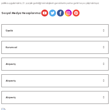
politika uygulamakta, 21. yüzyılın getirdiği teknolojilerin gereklerini yerine getirmeye çalışmaktayız.
Gönder
Sosyal Medya Hesaplarımız
Üyelik
Kurumsal
Alışveriş
Alışveriş
Alışveriş