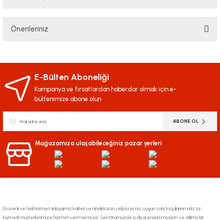
Bu ürüne ilk yorumu siz yapın!
Önerileriniz
Yorum Yaz
Bu ürünün fiyat bilgisi, resim, ürün açıklamalarında ve diğer konularda
yetersiz gördüğünüz noktaları öneri formunu kullanarak tarafımıza
iletebilirsiniz.
E-Bülten Aboneliği
Görüş ve önerileriniz için teşekkür ederiz.
Kampanya ve fırsatlardan haberdar olmak için e-
bültenimize abone olun
Ürün resmi kalitesiz, bozuk veya görüntülenemiyor.
ABONE OL
Ürün açıklamasında eksik bilgiler bulunuyor.
Ürün bilgilerinde hatalar bulunuyor.
Mağazamıza ulaşabileceğiniz pazar yerleri
Ürün fiyatı diğer sitelerden daha pahalı.
Bu ürüne benzer farklı alternatifler olmalı.
Güvenli ve hızlı hizmet anlayışımız kaliteli ve nitelikli ürün yelpazemiz, uygun satış koşullarınmızla siz
kıymetli müşterilerimize hizmet vermekteyiz. Sektörümüzde iç dış arenada modern ve atılımcı bir