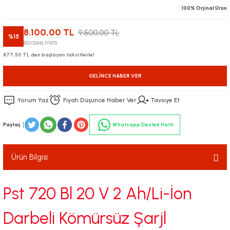
100% Orjinal Ürün
8.100,00 TL
9.500,00 TL
%15
(KDV DAHİL FİYATI)
877,50 TL den başlayan taksitlerle!
GELINCE HABER VER
Yorum Yaz
Fiyatı Düşünce Haber Ver
Tavsiye Et
Paylaş
Whatsapp Destek Hattı
Ürün Bilgisi
Pst 720 Bl 20 V 2 Ah/Li-İon
Darbeli Kömürsüz Şarjl