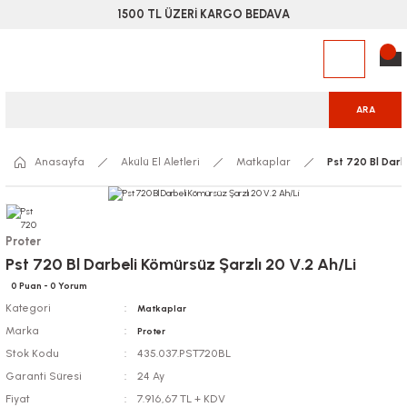
1500 TL ÜZERİ KARGO BEDAVA
ARA
Anasayfa
Akülü El Aletleri
Matkaplar
Pst 720 Bl Darb
Proter
Pst 720 Bl Darbeli Kömürsüz Şarzlı 20 V.2 Ah/Li
0 Puan - 0 Yorum
Kategori
Matkaplar
Marka
Proter
Stok Kodu
435.037.PST720BL
Garanti Süresi
24 Ay
Fiyat
7.916,67 TL + KDV