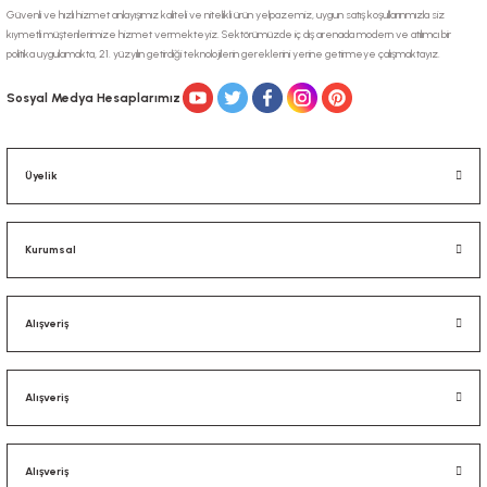
Güvenli ve hızlı hizmet anlayışımız kaliteli ve nitelikli ürün yelpazemiz, uygun satış koşullarınmızla siz
kıymetli müşterilerimize hizmet vermekteyiz. Sektörümüzde iç dış arenada modern ve atılımcı bir
politika uygulamakta, 21. yüzyılın getirdiği teknolojilerin gereklerini yerine getirmeye çalışmaktayız.
Gönder
Sosyal Medya Hesaplarımız
Üyelik
Kurumsal
Alışveriş
Alışveriş
Alışveriş