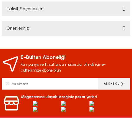
Taksit Seçenekleri
Bu ürüne ilk yorumu siz yapın!
Önerileriniz
Yorum Yaz
Bu ürünün fiyat bilgisi, resim, ürün açıklamalarında ve diğer konularda
yetersiz gördüğünüz noktaları öneri formunu kullanarak tarafımıza
iletebilirsiniz.
E-Bülten Aboneliği
Görüş ve önerileriniz için teşekkür ederiz.
Kampanya ve fırsatlardan haberdar olmak için e-
bültenimize abone olun
Ürün resmi kalitesiz, bozuk veya görüntülenemiyor.
ABONE OL
Ürün açıklamasında eksik bilgiler bulunuyor.
Ürün bilgilerinde hatalar bulunuyor.
Mağazamıza ulaşabileceğiniz pazar yerleri
Ürün fiyatı diğer sitelerden daha pahalı.
Bu ürüne benzer farklı alternatifler olmalı.