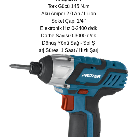
Tork Gücü 145 N.m
Akü Amper 2.0 Ah / Li-ion
Soket Çapı 1/4’’
Elektronik Hız 0-2400 d/dk
Darbe Sayısı 0-3000 d/dk
Dönüş Yönü Sağ - Sol Ş
arj Süresi 1 Saat / Hızlı Şarj