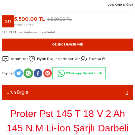
100% Orjinal Ürün
5.500,00 TL
6.500,00 TL
%15
(KDV DAHİL FİYATI)
595,83 TL den başlayan taksitlerle!
GELINCE HABER VER
Yorum Yaz
Fiyatı Düşünce Haber Ver
Tavsiye Et
Paylaş
Whatsapp Destek Hattı
Ürün Bilgisi
Proter Pst 145 T 18 V 2 Ah
145 N.M Li-İon Şarjlı Darbeli