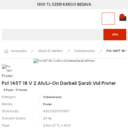
1500 TL ÜZERİ KARGO BEDAVA
ARA
Anasayfa
Akülü El Aletleri
Vidalamalar
Pst 145T 18 V
Proter
Pst 145T 18 V 2 Ah/Li-On Darbeli Şarzlı Vid Proter
0 Puan - 0 Yorum
Kategori
Vidalamalar
Marka
Proter
Stok Kodu
435.032.PST145T
Garanti Süresi
24 Ay
Fiyat
5.416,67 TL + KDV