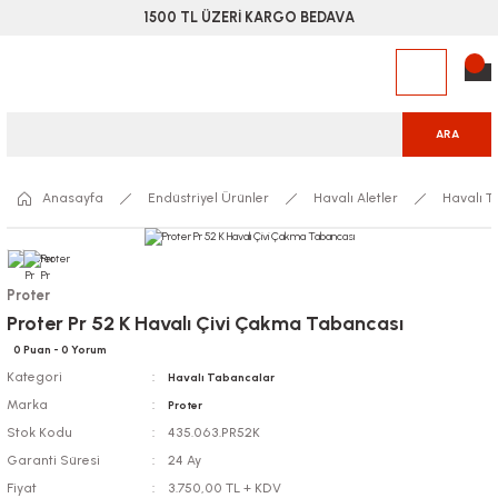
1500 TL ÜZERİ KARGO BEDAVA
ARA
Anasayfa
Endüstriyel Ürünler
Havalı Aletler
Havalı 
Proter
Proter Pr 52 K Havalı Çivi Çakma Tabancası
0 Puan - 0 Yorum
Kategori
Havalı Tabancalar
Marka
Proter
Stok Kodu
435.063.PR52K
Garanti Süresi
24 Ay
Fiyat
3.750,00 TL + KDV