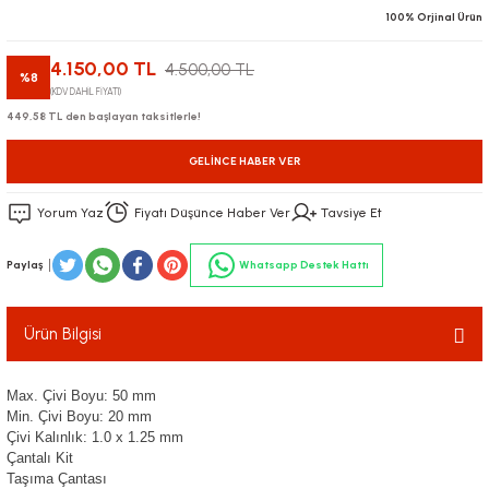
100% Orjinal Ürün
4.150,00 TL
4.500,00 TL
%8
(KDV DAHİL FİYATI)
449,58 TL den başlayan taksitlerle!
GELINCE HABER VER
Yorum Yaz
Fiyatı Düşünce Haber Ver
Tavsiye Et
Paylaş
Whatsapp Destek Hattı
Ürün Bilgisi
Max. Çivi Boyu: 50 mm
Min. Çivi Boyu: 20 mm
Çivi Kalınlık: 1.0 x 1.25 mm
Çantalı Kit
Taşıma Çantası