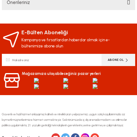
Önerileriniz
Yorum Yaz
Bu ürünün fiyat bilgisi, resim, ürün açıklamalarında ve diğer konularda
yetersiz gördüğünüz noktaları öneri formunu kullanarak tarafımıza
iletebilirsiniz.
E-Bülten Aboneliği
Görüş ve önerileriniz için teşekkür ederiz.
Kampanya ve fırsatlardan haberdar olmak için e-
bültenimize abone olun
Ürün resmi kalitesiz, bozuk veya görüntülenemiyor.
ABONE OL
Ürün açıklamasında eksik bilgiler bulunuyor.
Ürün bilgilerinde hatalar bulunuyor.
Mağazamıza ulaşabileceğiniz pazar yerleri
Ürün fiyatı diğer sitelerden daha pahalı.
Bu ürüne benzer farklı alternatifler olmalı.
Güvenli ve hızlı hizmet anlayışımız kaliteli ve nitelikli ürün yelpazemiz, uygun satış koşullarınmızla siz
kıymetli müşterilerimize hizmet vermekteyiz. Sektörümüzde iç dış arenada modern ve atılımcı bir
politika uygulamakta, 21. yüzyılın getirdiği teknolojilerin gereklerini yerine getirmeye çalışmaktayız.
Gönder