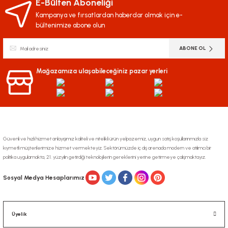
iletebilirsiniz.
E-Bülten Aboneliği
Görüş ve önerileriniz için teşekkür ederiz.
Kampanya ve fırsatlardan haberdar olmak için e-
bültenimize abone olun
Ürün resmi kalitesiz, bozuk veya görüntülenemiyor.
ABONE OL
Ürün açıklamasında eksik bilgiler bulunuyor.
Ürün bilgilerinde hatalar bulunuyor.
Mağazamıza ulaşabileceğiniz pazar yerleri
Ürün fiyatı diğer sitelerden daha pahalı.
Bu ürüne benzer farklı alternatifler olmalı.
Güvenli ve hızlı hizmet anlayışımız kaliteli ve nitelikli ürün yelpazemiz, uygun satış koşullarınmızla siz
kıymetli müşterilerimize hizmet vermekteyiz. Sektörümüzde iç dış arenada modern ve atılımcı bir
politika uygulamakta, 21. yüzyılın getirdiği teknolojilerin gereklerini yerine getirmeye çalışmaktayız.
Gönder
Sosyal Medya Hesaplarımız
Üyelik