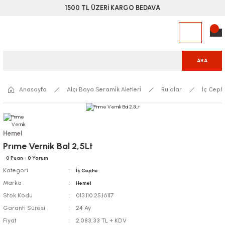
1500 TL ÜZERİ KARGO BEDAVA
ARA
Anasayfa
Alçı Boya Serami̇k Aletleri̇
Rulolar
İç Ceph
Hemel
Prıme Vernik Bal 2,5Lt
0 Puan - 0 Yorum
Kategori
İç Cephe
Marka
Hemel
Stok Kodu
013.110.25.16117
Garanti Süresi
24 Ay
Fiyat
2.083,33 TL + KDV