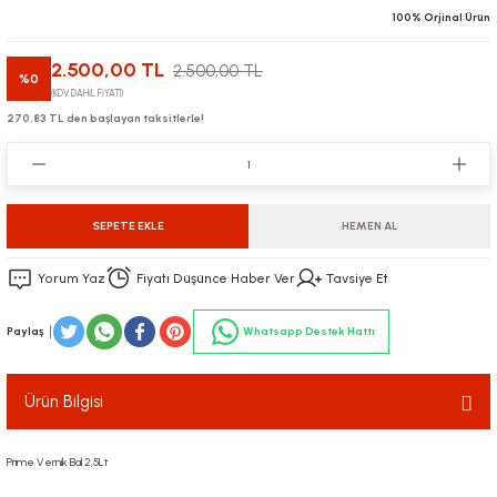
100% Orjinal Ürün
2.500,00 TL
2.500,00 TL
%0
(KDV DAHİL FİYATI)
270,83 TL den başlayan taksitlerle!
SEPETE EKLE
HEMEN AL
Yorum Yaz
Fiyatı Düşünce Haber Ver
Tavsiye Et
Paylaş
Whatsapp Destek Hattı
Ürün Bilgisi
Prıme Vernik Bal 2,5Lt