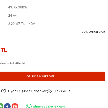
435.063.PR32
24 Ay
2.291,67 TL + KDV
100% Orjinal Ürün
 TL
layan taksitlerle!
GELINCE HABER VER
z
Fiyatı Düşünce Haber Ver
Tavsiye Et
Whatsapp Destek Hattı