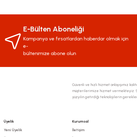
Bu ürünün fiyat bilgisi, resim, ürün açıklamalarında ve diğer konularda yeter
Görüş ve önerileriniz için teşekkür ederiz.
Ürün resmi kalitesiz, bozuk veya görüntülenemiyor.
E-Bülten Aboneliği
Ürün açıklamasında eksik bilgiler bulunuyor.
Kampanya ve fırsatlardan haberdar olmak için
Ürün bilgilerinde hatalar bulunuyor.
e-
Ürün fiyatı diğer sitelerden daha pahalı.
bültenimize abone olun
Bu ürüne benzer farklı alternatifler olmalı.
Güvenli ve hızlı hizmet anlayışımız kalite
müşterilerimize hizmet vermekteyiz. Se
yüzyılın getirdiği teknolojilerin gerekl
Üyelik
Kurumsal
Yeni Üyelik
İletişim