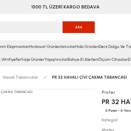
1500 TL ÜZERİ KARGO BEDAVA
ARA
rım Ekipmanları
Hırdavat Ürünleri
Isıtıcılar
Hobi Ürünleri
Derz Dolgu Ve Ta
Vitrifiye
Ferforje Ürünler
Yapıştırıcılar
Bahçe El Aletleri
Ölçüm Cihazları
E
Havalı Tabancalar
PR 32 HAVALI ÇİVİ ÇAKMA TABANCASI
Proter
PR 32 H
0 Puan - 0 Yo
Kategori
Marka