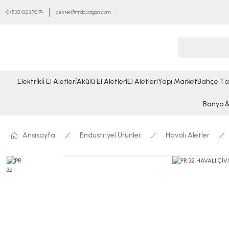
0 (530) 823 70 74
destek@hirdavatgani.com
Elektri̇kli̇ El Aletleri̇
Akülü El Aletleri
El Aletleri
Yapı Market
Bahçe Ta
Banyo & 
Anasayfa
Endüstriyel Ürünler
Havalı Aletler