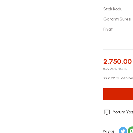
Stok Kodu
Garanti Süresi
Fiyat
2.750,00
(KDV DAHİL FİYATI)
297,92 TL den baş
Yorum Ya
Paylaş