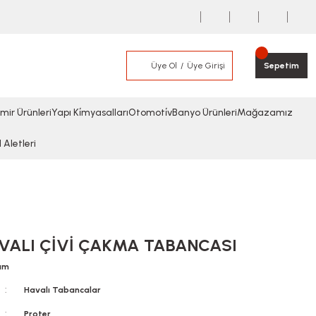
Üye Ol
Üye Girişi
Sepetim
mir Ürünleri
Yapı Ki̇myasalları
Otomoti̇v
Banyo Ürünleri
Mağazamız
l Aletleri
AVALI ÇİVİ ÇAKMA TABANCASI
rum
Havalı Tabancalar
Proter