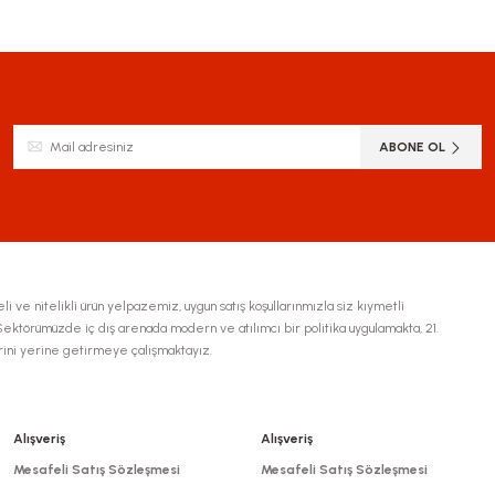
siz gördüğünüz noktaları öneri formunu kullanarak tarafımıza iletebilirsiniz.
Bu ürüne ilk yorumu siz yapın!
Yorum Yaz
ABONE OL
li ve nitelikli ürün yelpazemiz, uygun satış koşullarınmızla siz kıymetli
ktörümüzde iç dış arenada modern ve atılımcı bir politika uygulamakta, 21.
erini yerine getirmeye çalışmaktayız.
Gönder
Alışveriş
Alışveriş
Mesafeli Satış Sözleşmesi
Mesafeli Satış Sözleşmesi