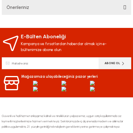
Önerileriniz
Yorum Yaz
Bu ürünün fiyat bilgisi, resim, ürün açıklamalarında ve diğer konularda
yetersiz gördüğünüz noktaları öneri formunu kullanarak tarafımıza
iletebilirsiniz.
E-Bülten Aboneliği
Görüş ve önerileriniz için teşekkür ederiz.
Kampanya ve fırsatlardan haberdar olmak için e-
bültenimize abone olun
Ürün resmi kalitesiz, bozuk veya görüntülenemiyor.
ABONE OL
Ürün açıklamasında eksik bilgiler bulunuyor.
Ürün bilgilerinde hatalar bulunuyor.
Mağazamıza ulaşabileceğiniz pazar yerleri
Ürün fiyatı diğer sitelerden daha pahalı.
Bu ürüne benzer farklı alternatifler olmalı.
Güvenli ve hızlı hizmet anlayışımız kaliteli ve nitelikli ürün yelpazemiz, uygun satış koşullarınmızla siz
kıymetli müşterilerimize hizmet vermekteyiz. Sektörümüzde iç dış arenada modern ve atılımcı bir
politika uygulamakta, 21. yüzyılın getirdiği teknolojilerin gereklerini yerine getirmeye çalışmaktayız.
Gönder