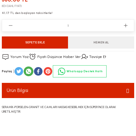
(KDV DAHİL FİYATI)
41,17 TL den başlayan taksitlerle!
SEPETE EKLE
HEMEN AL
Yorum Yaz
Fiyatı Düşünce Haber Ver
Tavsiye Et
Paylaş
Whatsapp Destek Hattı
Ürün Bilgisi
SERAMİK-PORSELEN-GRANİT VE CAMLARI HASSAS KESEBİLMEK İÇİN SÜPER İNCE OLARAK
ÜRETİLMİŞTİR.