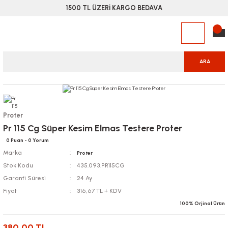
1500 TL ÜZERİ KARGO BEDAVA
ARA
Proter
Pr 115 Cg Süper Kesim Elmas Testere Proter
0 Puan - 0 Yorum
Marka
Proter
Stok Kodu
435.093.PR115CG
Garanti Süresi
24 Ay
Fiyat
316,67 TL + KDV
100% Orjinal Ürün
380,00 TL