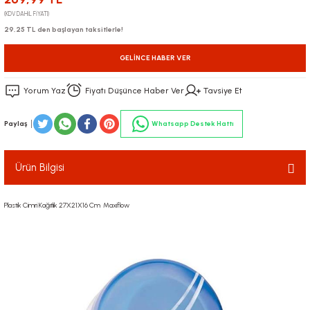
(KDV DAHİL FİYATI)
29,25 TL den başlayan taksitlerle!
GELINCE HABER VER
Yorum Yaz
Fiyatı Düşünce Haber Ver
Tavsiye Et
Paylaş
Whatsapp Destek Hattı
Ürün Bilgisi
Plastik Cimri Kağıtlık 27X21X16 Cm Maxiflow