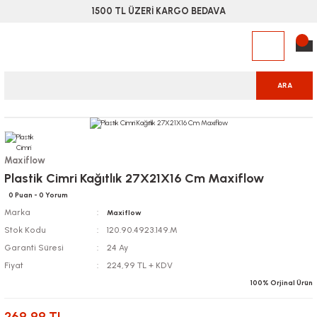
1500 TL ÜZERİ KARGO BEDAVA
ARA
Maxiflow
Plastik Cimri Kağıtlık 27X21X16 Cm Maxiflow
0 Puan - 0 Yorum
Marka
Maxiflow
Stok Kodu
120.90.4923.149.M
Garanti Süresi
24 Ay
Fiyat
224,99 TL + KDV
100% Orjinal Ürün
269,99 TL