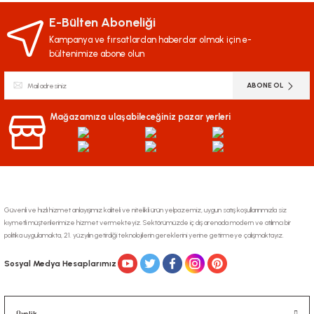
yetersiz gördüğünüz noktaları öneri formunu kullanarak tarafımıza
iletebilirsiniz.
E-Bülten Aboneliği
Görüş ve önerileriniz için teşekkür ederiz.
Kampanya ve fırsatlardan haberdar olmak için e-
bültenimize abone olun
Ürün resmi kalitesiz, bozuk veya görüntülenemiyor.
ABONE OL
Ürün açıklamasında eksik bilgiler bulunuyor.
Ürün bilgilerinde hatalar bulunuyor.
Mağazamıza ulaşabileceğiniz pazar yerleri
Ürün fiyatı diğer sitelerden daha pahalı.
Bu ürüne benzer farklı alternatifler olmalı.
Güvenli ve hızlı hizmet anlayışımız kaliteli ve nitelikli ürün yelpazemiz, uygun satış koşullarınmızla siz
kıymetli müşterilerimize hizmet vermekteyiz. Sektörümüzde iç dış arenada modern ve atılımcı bir
politika uygulamakta, 21. yüzyılın getirdiği teknolojilerin gereklerini yerine getirmeye çalışmaktayız.
Gönder
Sosyal Medya Hesaplarımız
Üyelik