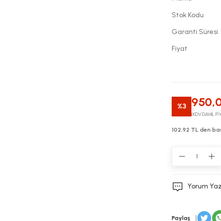
Stok Kodu
Garanti Süresi
Fiyat
950,
%3
(KDV DAHİL Fİ
102,92 TL den baş
Yorum Ya
Paylaş