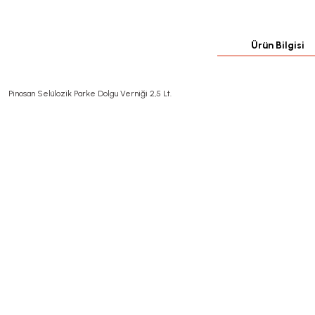
Ürün Bilgisi
Pinosan Selülozik Parke Dolgu Verniği 2,5 Lt.