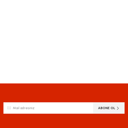
siz gördüğünüz noktaları öneri formunu kullanarak tarafımıza iletebilirsiniz.
Bu ürüne ilk yorumu siz yapın!
Yorum Yaz
ABONE OL