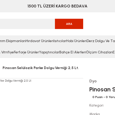
1500 TL ÜZERİ KARGO BEDAVA
ARA
rım Ekipmanları
Hırdavat Ürünleri
Isıtıcılar
Hobi Ürünleri
Derz Dolgu Ve Ta
Vitrifiye
Ferforje Ürünler
Yapıştırıcılar
Bahçe El Aletleri
Ölçüm Cihazları
E
Pinosan Selülozik Parke Dolgu Verniği 2,5 Lt.
Dyo
Pinosan S
0 Puan - 0 Yo
Kategori
Marka