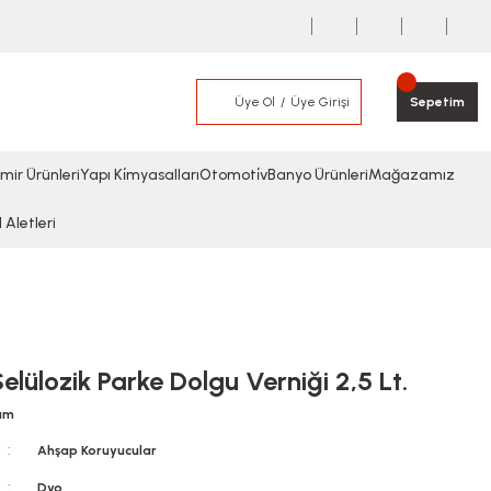
Üye Ol
Üye Girişi
Sepetim
mir Ürünleri
Yapı Ki̇myasalları
Otomoti̇v
Banyo Ürünleri
Mağazamız
l Aletleri
elülozik Parke Dolgu Verniği 2,5 Lt.
rum
Ahşap Koruyucular
Dyo