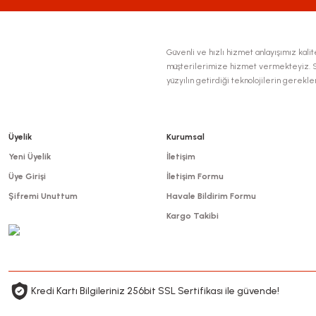
Güvenli ve hızlı hizmet anlayışımız kalite
müşterilerimize hizmet vermekteyiz. Se
yüzyılın getirdiği teknolojilerin gerekl
Üyelik
Kurumsal
Yeni Üyelik
İletişim
Üye Girişi
İletişim Formu
Şifremi Unuttum
Havale Bildirim Formu
Kargo Takibi
Kredi Kartı Bilgileriniz 256bit SSL Sertifikası ile güvende!