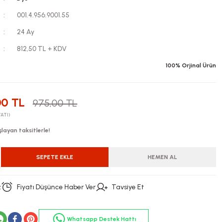
001.4.956.9001.55
24 Ay
812,50 TL + KDV
100% Orjinal Ürün
00 TL
975,00 TL
YATI)
layan taksitlerle!
SEPETE EKLE
HEMEN AL
z
Fiyatı Düşünce Haber Ver
Tavsiye Et
Whatsapp Destek Hattı