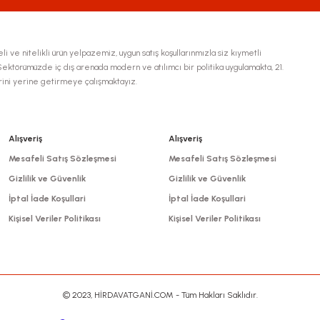
li ve nitelikli ürün yelpazemiz, uygun satış koşullarınmızla siz kıymetli
ktörümüzde iç dış arenada modern ve atılımcı bir politika uygulamakta, 21.
erini yerine getirmeye çalışmaktayız.
Gönder
Alışveriş
Alışveriş
Mesafeli Satış Sözleşmesi
Mesafeli Satış Sözleşmesi
Gizlilik ve Güvenlik
Gizlilik ve Güvenlik
İptal İade Koşullari
İptal İade Koşullari
Kişisel Veriler Politikası
Kişisel Veriler Politikası
© 2023, HİRDAVATGANİ.COM - Tüm Hakları Saklıdır.