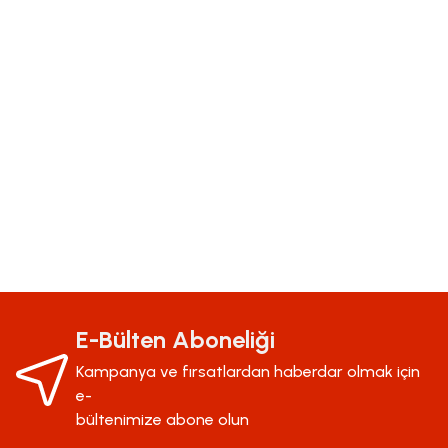
Bu ürünün fiyat bilgisi, resim, ürün açıklamalarında ve diğer konularda yeter
Görüş ve önerileriniz için teşekkür ederiz.
Ürün resmi kalitesiz, bozuk veya görüntülenemiyor.
E-Bülten Aboneliği
Ürün açıklamasında eksik bilgiler bulunuyor.
Kampanya ve fırsatlardan haberdar olmak için
Ürün bilgilerinde hatalar bulunuyor.
e-
Ürün fiyatı diğer sitelerden daha pahalı.
bültenimize abone olun
Bu ürüne benzer farklı alternatifler olmalı.