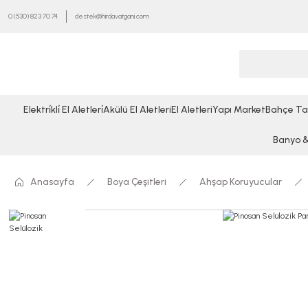
0 (530) 823 70 74
destek@hirdavatgani.com
Elektri̇kli̇ El Aletleri̇
Akülü El Aletleri
El Aletleri
Yapı Market
Bahçe Ta
Banyo & 
Anasayfa
Boya Çeşitleri
Ahşap Koruyucular