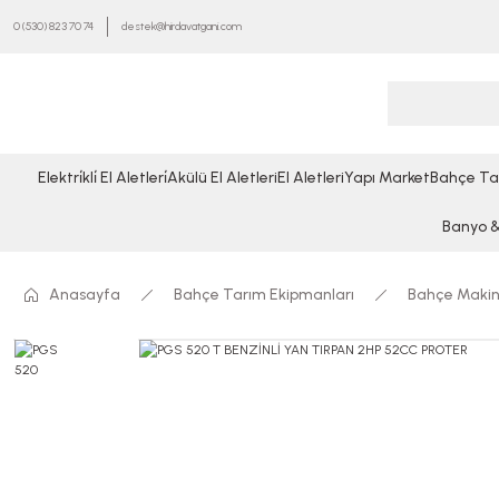
0 (530) 823 70 74
destek@hirdavatgani.com
Elektri̇kli̇ El Aletleri̇
Akülü El Aletleri
El Aletleri
Yapı Market
Bahçe Ta
Banyo & 
Anasayfa
Bahçe Tarım Ekipmanları
Bahçe Makin