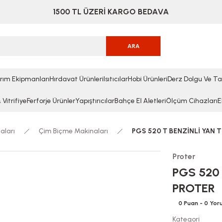
1500 TL ÜZERİ KARGO BEDAVA
ARA
rım Ekipmanları
Hırdavat Ürünleri
Isıtıcılar
Hobi Ürünleri
Derz Dolgu Ve Ta
Vitrifiye
Ferforje Ürünler
Yapıştırıcılar
Bahçe El Aletleri
Ölçüm Cihazları
E
aları
Çim Biçme Makinaları
PGS 520 T BENZİNLİ YAN 
Proter
PGS 520 
PROTER
0 Puan - 0 Yo
Kategori