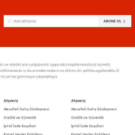
Yorum Yaz
ABONE OL
li ve nitelikli ürün yelpazemiz, uygun satış koşullarınmızla siz kıymetli
ktörümüzde iç dış arenada modern ve atılımcı bir politika uygulamakta, 21.
erini yerine getirmeye çalışmaktayız.
Gönder
Alışveriş
Alışveriş
Mesafeli Satış Sözleşmesi
Mesafeli Satış Sözleşmesi
Gizlilik ve Güvenlik
Gizlilik ve Güvenlik
İptal İade Koşullari
İptal İade Koşullari
Kişisel Veriler Politikası
Kişisel Veriler Politikası