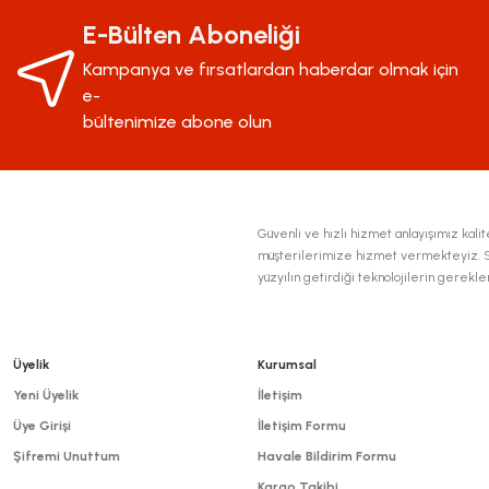
Ürün resmi kalitesiz, bozuk veya görüntülenemiyor.
E-Bülten Aboneliği
Ürün açıklamasında eksik bilgiler bulunuyor.
Kampanya ve fırsatlardan haberdar olmak için
Ürün bilgilerinde hatalar bulunuyor.
e-
Ürün fiyatı diğer sitelerden daha pahalı.
bültenimize abone olun
Bu ürüne benzer farklı alternatifler olmalı.
Güvenli ve hızlı hizmet anlayışımız kalite
müşterilerimize hizmet vermekteyiz. Se
yüzyılın getirdiği teknolojilerin gerekl
Üyelik
Kurumsal
Yeni Üyelik
İletişim
Üye Girişi
İletişim Formu
Şifremi Unuttum
Havale Bildirim Formu
Kargo Takibi