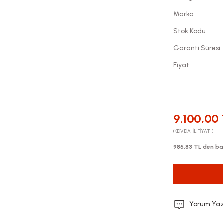
Marka
Stok Kodu
Garanti Süresi
Fiyat
9.100,00
(KDV DAHİL FİYATI)
985,83 TL den baş
Yorum Ya