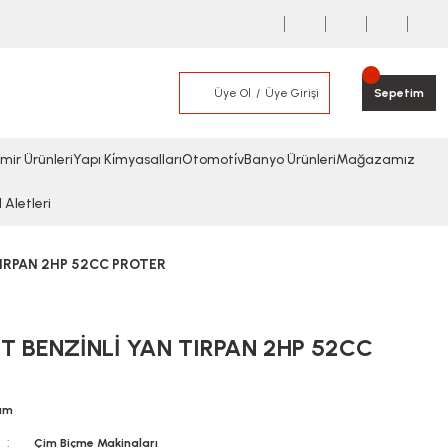
Üye Ol
Üye Girişi
Sepetim
mir Ürünleri
Yapı Ki̇myasalları
Otomoti̇v
Banyo Ürünleri
Mağazamız
l Aletleri
TIRPAN 2HP 52CC PROTER
T BENZİNLİ YAN TIRPAN 2HP 52CC
rum
Çim Biçme Makinaları