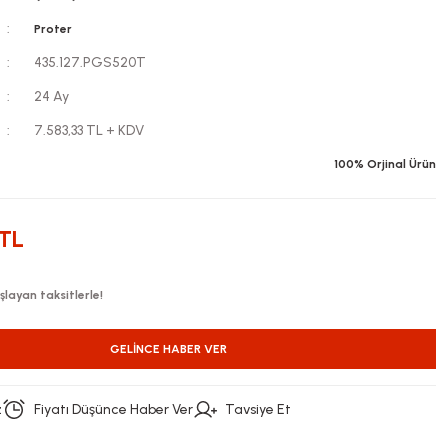
Proter
435.127.PGS520T
24 Ay
7.583,33 TL + KDV
100% Orjinal Ürün
 TL
layan taksitlerle!
GELINCE HABER VER
z
Fiyatı Düşünce Haber Ver
Tavsiye Et