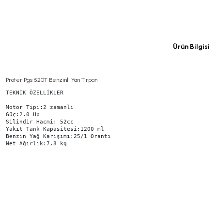
Ürün Bilgisi
Proter Pgs 520T Benzinli Yan Tırpan
TEKNİK ÖZELLİKLER

Motor Tipi:2 zamanlı

Güç:2.0 Hp

Silindir Hacmi: 52cc

Yakıt Tank Kapasitesi:1200 ml

Benzin Yağ Karışımı:25/1 Orantı

Net Ağırlık:7.8 kg