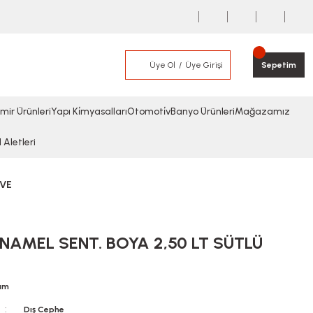
Üye Ol
Üye Girişi
Sepetim
mir Ürünleri
Yapı Ki̇myasalları
Otomoti̇v
Banyo Ürünleri
Mağazamız
l Aletleri
HVE
NAMEL SENT. BOYA 2,50 LT SÜTLÜ
rum
Dış Cephe