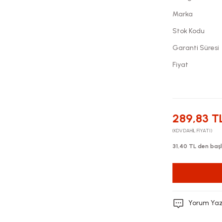
Marka
Stok Kodu
Garanti Süresi
Fiyat
289,83 T
(KDV DAHİL FİYATI)
31,40 TL den başl
Yorum Ya