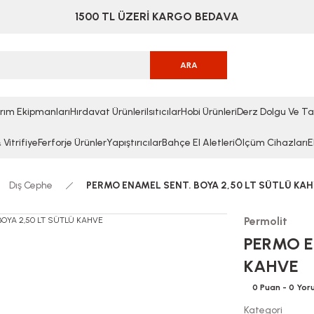
1500 TL ÜZERİ KARGO BEDAVA
ARA
rım Ekipmanları
Hırdavat Ürünleri
Isıtıcılar
Hobi Ürünleri
Derz Dolgu Ve Ta
Vitrifiye
Ferforje Ürünler
Yapıştırıcılar
Bahçe El Aletleri
Ölçüm Cihazları
E
Dış Cephe
PERMO ENAMEL SENT. BOYA 2,50 LT SÜTLÜ KA
Permolit
PERMO E
KAHVE
0 Puan - 0 Yo
Kategori