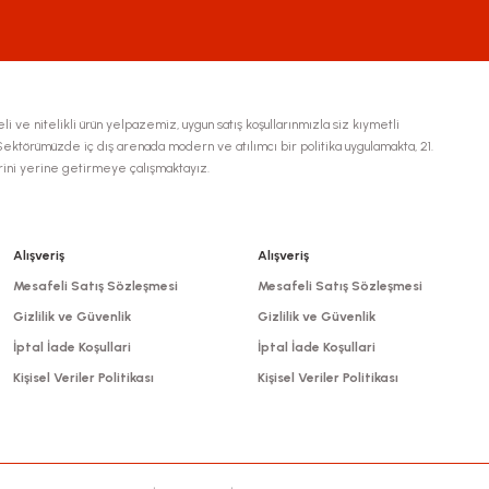
li ve nitelikli ürün yelpazemiz, uygun satış koşullarınmızla siz kıymetli
ktörümüzde iç dış arenada modern ve atılımcı bir politika uygulamakta, 21.
erini yerine getirmeye çalışmaktayız.
Gönder
Alışveriş
Alışveriş
Mesafeli Satış Sözleşmesi
Mesafeli Satış Sözleşmesi
Gizlilik ve Güvenlik
Gizlilik ve Güvenlik
İptal İade Koşullari
İptal İade Koşullari
Kişisel Veriler Politikası
Kişisel Veriler Politikası