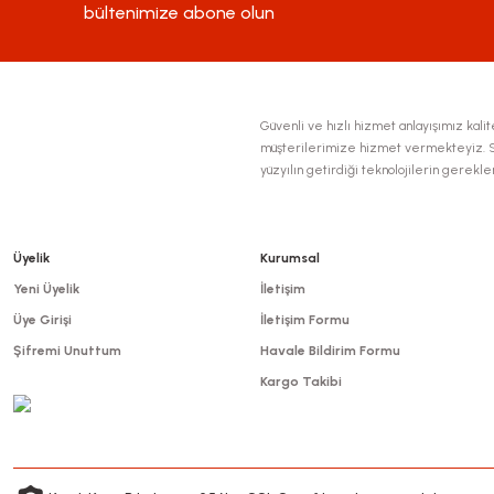
Ürün fiyatı diğer sitelerden daha pahalı.
bültenimize abone olun
Bu ürüne benzer farklı alternatifler olmalı.
Güvenli ve hızlı hizmet anlayışımız kalite
müşterilerimize hizmet vermekteyiz. Se
yüzyılın getirdiği teknolojilerin gerekl
Üyelik
Kurumsal
Yeni Üyelik
İletişim
Üye Girişi
İletişim Formu
Şifremi Unuttum
Havale Bildirim Formu
Kargo Takibi