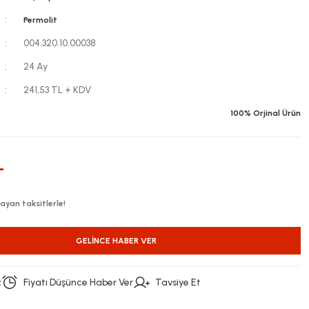
Permolit
004.320.10.00038
24 Ay
241,53 TL + KDV
100% Orjinal Ürün
L
ayan taksitlerle!
GELINCE HABER VER
z
Fiyatı Düşünce Haber Ver
Tavsiye Et