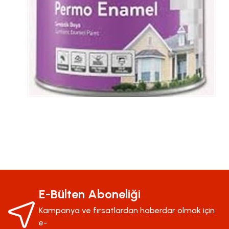
Bu ürünün fiyat bilgisi, resim, ürün açıklamalarında ve diğer konularda yeter
Görüş ve önerileriniz için teşekkür ederiz.
Ürün resmi kalitesiz, bozuk veya görüntülenemiyor.
E-Bülten Aboneliği
Ürün açıklamasında eksik bilgiler bulunuyor.
Kampanya ve fırsatlardan haberdar olmak için
Ürün bilgilerinde hatalar bulunuyor.
e-