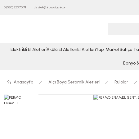
0 (530) 823 70 74
destek@hirdavatgani.com
Elektri̇kli̇ El Aletleri̇
Akülü El Aletleri
El Aletleri
Yapı Market
Bahçe Ta
Banyo & 
Anasayfa
Alçı Boya Serami̇k Aletleri̇
Rulolar