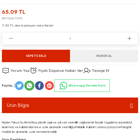
65,09 TL
(KDV DAHİL FİYATI)
7,05 TL den başlayan taksitlerle!
SEPETE EKLE
HEMEN AL
Yorum Yaz
Fiyatı Düşünce Haber Ver
Tavsiye Et
Paylaş
Whatsapp Destek Hattı
Ürün Bilgisi
Naylon Takoz Su Atma Fırça, plastik saplı ve yüksek verimlilik sağlayan bir fırçadır. Uygulama sırasında kıl
bırakmaz ve kullanımdan önce su ile yıkanarak verimliliği arttırılabilir. Kullanım sonrası çözücü herhangi bir
madde ile yıkanarak, su ile temizlenmelidir.
Ürün Özellikleri: