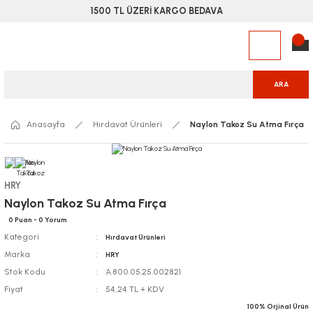
1500 TL ÜZERİ KARGO BEDAVA
ARA
Anasayfa
Hırdavat Ürünleri
Naylon Takoz Su Atma Fırça
HRY
Naylon Takoz Su Atma Fırça
0 Puan - 0 Yorum
Kategori
Hırdavat Ürünleri
Marka
HRY
Stok Kodu
A.800.05.25.002821
Fiyat
54,24 TL + KDV
100% Orjinal Ürün