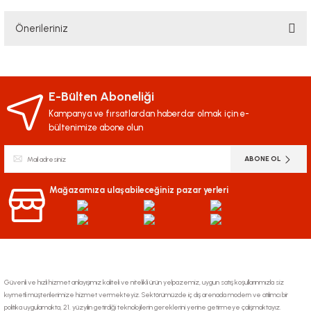
Önerileriniz
Yorum Yaz
Bu ürünün fiyat bilgisi, resim, ürün açıklamalarında ve diğer konularda
yetersiz gördüğünüz noktaları öneri formunu kullanarak tarafımıza
iletebilirsiniz.
E-Bülten Aboneliği
Görüş ve önerileriniz için teşekkür ederiz.
Kampanya ve fırsatlardan haberdar olmak için e-
bültenimize abone olun
Ürün resmi kalitesiz, bozuk veya görüntülenemiyor.
ABONE OL
Ürün açıklamasında eksik bilgiler bulunuyor.
Ürün bilgilerinde hatalar bulunuyor.
Mağazamıza ulaşabileceğiniz pazar yerleri
Ürün fiyatı diğer sitelerden daha pahalı.
Bu ürüne benzer farklı alternatifler olmalı.
Güvenli ve hızlı hizmet anlayışımız kaliteli ve nitelikli ürün yelpazemiz, uygun satış koşullarınmızla siz
kıymetli müşterilerimize hizmet vermekteyiz. Sektörümüzde iç dış arenada modern ve atılımcı bir
politika uygulamakta, 21. yüzyılın getirdiği teknolojilerin gereklerini yerine getirmeye çalışmaktayız.