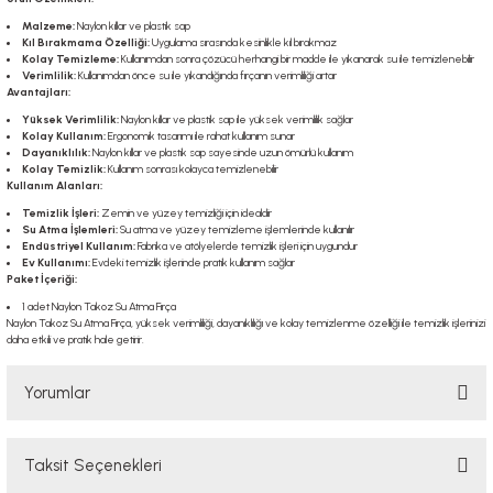
Malzeme:
Naylon kıllar ve plastik sap
Kıl Bırakmama Özelliği:
Uygulama sırasında kesinlikle kıl bırakmaz
Kolay Temizleme:
Kullanımdan sonra çözücü herhangi bir madde ile yıkanarak su ile temizlenebilir
Verimlilik:
Kullanımdan önce su ile yıkandığında fırçanın verimliliği artar
Avantajları:
Yüksek Verimlilik:
Naylon kıllar ve plastik sap ile yüksek verimlilik sağlar
Kolay Kullanım:
Ergonomik tasarımı ile rahat kullanım sunar
Dayanıklılık:
Naylon kıllar ve plastik sap sayesinde uzun ömürlü kullanım
Kolay Temizlik:
Kullanım sonrası kolayca temizlenebilir
Kullanım Alanları:
Temizlik İşleri:
Zemin ve yüzey temizliği için idealdir
Su Atma İşlemleri:
Su atma ve yüzey temizleme işlemlerinde kullanılır
Endüstriyel Kullanım:
Fabrika ve atölyelerde temizlik işleri için uygundur
Ev Kullanımı:
Evdeki temizlik işlerinde pratik kullanım sağlar
Paket İçeriği:
1 adet Naylon Takoz Su Atma Fırça
Naylon Takoz Su Atma Fırça, yüksek verimliliği, dayanıklılığı ve kolay temizlenme özelliği ile temizlik işlerinizi
daha etkili ve pratik hale getirir.
Yorumlar
Taksit Seçenekleri
Bu ürüne ilk yorumu siz yapın!