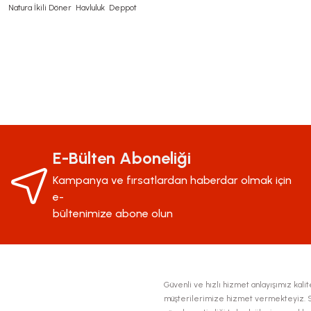
Natura İkili Döner Havluluk Deppot
Bu ürünün fiyat bilgisi, resim, ürün açıklamalarında ve diğer konularda yeter
Görüş ve önerileriniz için teşekkür ederiz.
Ürün resmi kalitesiz, bozuk veya görüntülenemiyor.
E-Bülten Aboneliği
Ürün açıklamasında eksik bilgiler bulunuyor.
Kampanya ve fırsatlardan haberdar olmak için
Ürün bilgilerinde hatalar bulunuyor.
e-
Ürün fiyatı diğer sitelerden daha pahalı.
bültenimize abone olun
Bu ürüne benzer farklı alternatifler olmalı.
Güvenli ve hızlı hizmet anlayışımız kalite
müşterilerimize hizmet vermekteyiz. Se