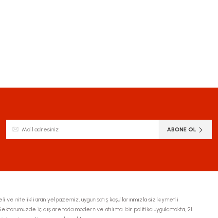
siz gördüğünüz noktaları öneri formunu kullanarak tarafımıza iletebilirsiniz.
Bu ürüne ilk yorumu siz yapın!
Yorum Yaz
ABONE OL
li ve nitelikli ürün yelpazemiz, uygun satış koşullarınmızla siz kıymetli
ktörümüzde iç dış arenada modern ve atılımcı bir politika uygulamakta, 21.