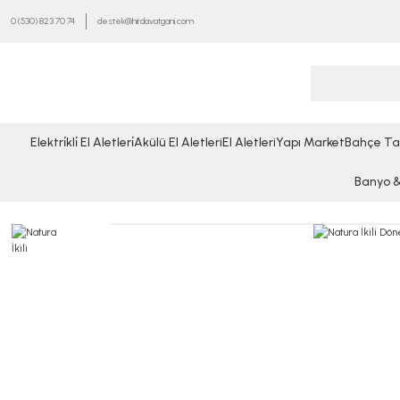
0 (530) 823 70 74
destek@hirdavatgani.com
Elektri̇kli̇ El Aletleri̇
Akülü El Aletleri
El Aletleri
Yapı Market
Bahçe Ta
Banyo & 