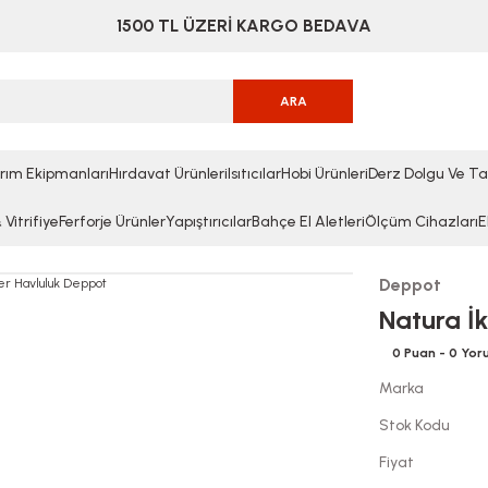
1500 TL ÜZERİ KARGO BEDAVA
ARA
rım Ekipmanları
Hırdavat Ürünleri
Isıtıcılar
Hobi Ürünleri
Derz Dolgu Ve Ta
Vitrifiye
Ferforje Ürünler
Yapıştırıcılar
Bahçe El Aletleri
Ölçüm Cihazları
E
Deppot
Natura İk
0 Puan - 0 Yo
Marka
Stok Kodu
Fiyat