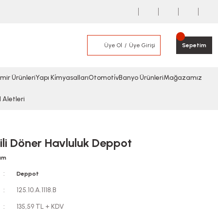
Üye Ol
Üye Girişi
Sepetim
mir Ürünleri
Yapı Ki̇myasalları
Otomoti̇v
Banyo Ürünleri
Mağazamız
l Aletleri
ili Döner Havluluk Deppot
rum
Deppot
125.10.A.1118.B
135,59 TL + KDV