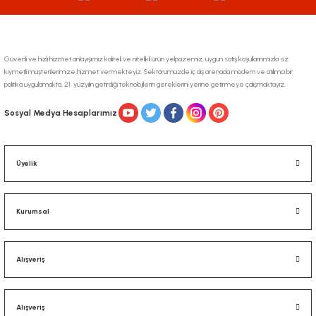
Güvenli ve hızlı hizmet anlayışımız kaliteli ve nitelikli ürün yelpazemiz, uygun satış koşullarınmızla siz
kıymetli müşterilerimize hizmet vermekteyiz. Sektörümüzde iç dış arenada modern ve atılımcı bir
politika uygulamakta, 21. yüzyılın getirdiği teknolojilerin gereklerini yerine getirmeye çalışmaktayız.
Gönder
Sosyal Medya Hesaplarımız
Üyelik
Kurumsal
Alışveriş
Alışveriş