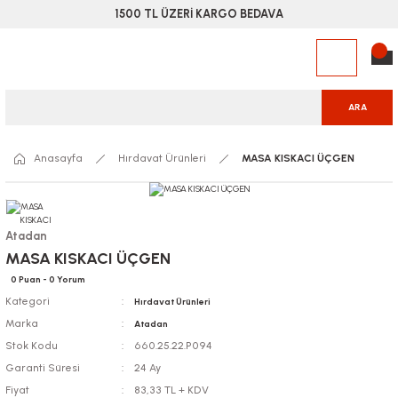
1500 TL ÜZERİ KARGO BEDAVA
ARA
Anasayfa
Hırdavat Ürünleri
MASA KISKACI ÜÇGEN
Atadan
MASA KISKACI ÜÇGEN
0 Puan - 0 Yorum
Kategori
Hırdavat Ürünleri
Marka
Atadan
Stok Kodu
660.25.22.P094
Garanti Süresi
24 Ay
Fiyat
83,33 TL + KDV