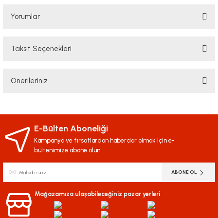
Yorumlar
Taksit Seçenekleri
Bu ürüne ilk yorumu siz yapın!
Önerileriniz
Yorum Yaz
Bu ürünün fiyat bilgisi, resim, ürün açıklamalarında ve diğer konularda
yetersiz gördüğünüz noktaları öneri formunu kullanarak tarafımıza
iletebilirsiniz.
E-Bülten Aboneliği
Görüş ve önerileriniz için teşekkür ederiz.
Kampanya ve fırsatlardan haberdar olmak için e-
bültenimize abone olun
Ürün resmi kalitesiz, bozuk veya görüntülenemiyor.
ABONE OL
Ürün açıklamasında eksik bilgiler bulunuyor.
Ürün bilgilerinde hatalar bulunuyor.
Mağazamıza ulaşabileceğiniz pazar yerleri
Ürün fiyatı diğer sitelerden daha pahalı.
Bu ürüne benzer farklı alternatifler olmalı.