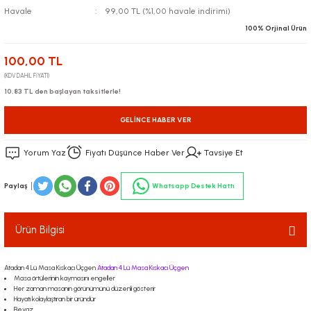
Havale
99,00 TL (%1,00 havale indirimi)
100% Orjinal Ürün
100,00 TL
(KDV DAHİL FİYATI)
10,83 TL den başlayan taksitlerle!
GELINCE HABER VER
Yorum Yaz
Fiyatı Düşünce Haber Ver
Tavsiye Et
Paylaş
Whatsapp Destek Hattı
Ürün Bilgisi
Atadan 4 Lü Masa Kıskacı Üçgen
Atadan 4 Lü Masa Kıskacı Üçgen
Masa örtülerinin kaymasını engeller
Her zaman masanın görünümünü düzenli gösterir
Hayatı kolaylaştıran bir üründür
Beyaz