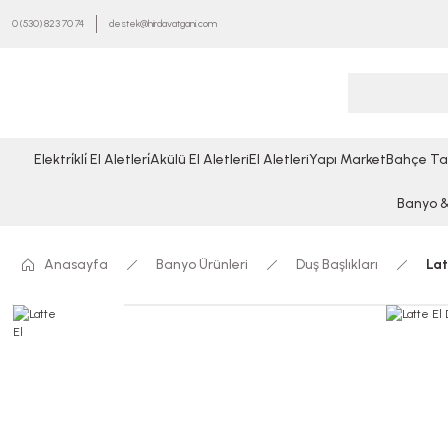
0 (530) 823 70 74
destek@hirdavatgani.com
Elektri̇kli̇ El Aletleri̇
Akülü El Aletleri
El Aletleri
Yapı Market
Bahçe Ta
Banyo & 
Anasayfa
Banyo Ürünleri
Duş Başlıkları
Lat