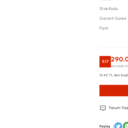
Stok Kodu
Garanti Süresi
Fiyat
290,
%17
(KDV DAHİL Fİ
31,42 TL den başl
Yorum Ya
Paylaş