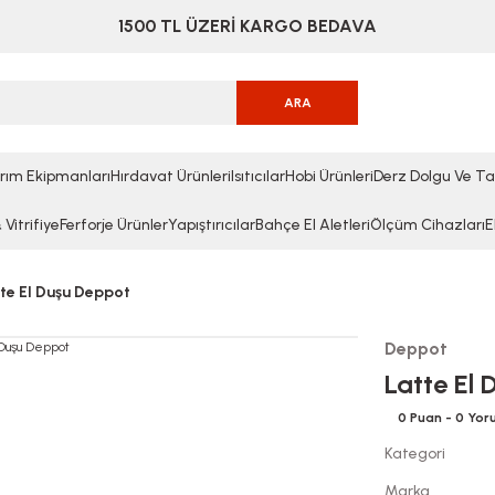
1500 TL ÜZERİ KARGO BEDAVA
ARA
rım Ekipmanları
Hırdavat Ürünleri
Isıtıcılar
Hobi Ürünleri
Derz Dolgu Ve Ta
Vitrifiye
Ferforje Ürünler
Yapıştırıcılar
Bahçe El Aletleri
Ölçüm Cihazları
E
te El Duşu Deppot
Deppot
Latte El
0 Puan - 0 Yo
Kategori
Marka