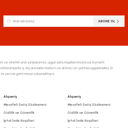
Yorum Yaz
ABONE OL
li ve nitelikli ürün yelpazemiz, uygun satış koşullarınmızla siz kıymetli
ktörümüzde iç dış arenada modern ve atılımcı bir politika uygulamakta, 21.
erini yerine getirmeye çalışmaktayız.
Gönder
Alışveriş
Alışveriş
Mesafeli Satış Sözleşmesi
Mesafeli Satış Sözleşmesi
Gizlilik ve Güvenlik
Gizlilik ve Güvenlik
İptal İade Koşullari
İptal İade Koşullari