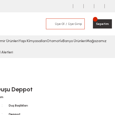
Üye Ol
Üye Girişi
Sepetim
mir Ürünleri
Yapı Ki̇myasalları
Otomoti̇v
Banyo Ürünleri
Mağazamız
l Aletleri
 Duşu Deppot
rum
Duş Başlıkları
Deppot