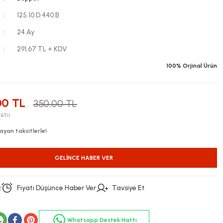
125.10.D.440.B
24 Ay
291,67 TL + KDV
100% Orjinal Ürün
00 TL
350,00 TL
YATI)
ayan taksitlerle!
GELINCE HABER VER
z
Fiyatı Düşünce Haber Ver
Tavsiye Et
Whatsapp Destek Hattı