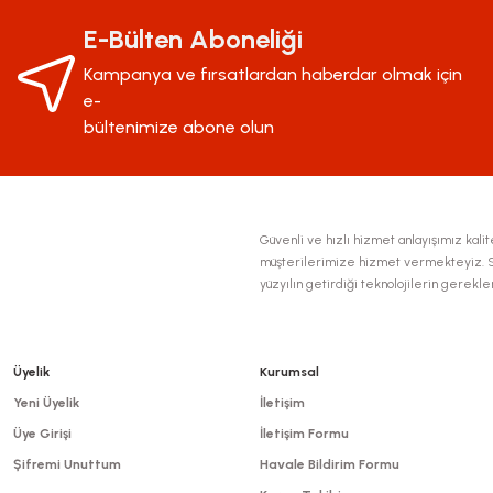
Ürün resmi kalitesiz, bozuk veya görüntülenemiyor.
E-Bülten Aboneliği
Ürün açıklamasında eksik bilgiler bulunuyor.
Kampanya ve fırsatlardan haberdar olmak için
Ürün bilgilerinde hatalar bulunuyor.
e-
Ürün fiyatı diğer sitelerden daha pahalı.
bültenimize abone olun
Bu ürüne benzer farklı alternatifler olmalı.
Güvenli ve hızlı hizmet anlayışımız kalite
müşterilerimize hizmet vermekteyiz. Se
yüzyılın getirdiği teknolojilerin gerekl
Üyelik
Kurumsal
Yeni Üyelik
İletişim
Üye Girişi
İletişim Formu
Şifremi Unuttum
Havale Bildirim Formu