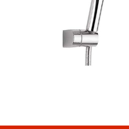
Bu ürünün fiyat bilgisi, resim, ürün açıklamalarında ve diğer konularda yeter
Görüş ve önerileriniz için teşekkür ederiz.