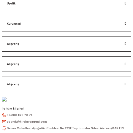
Üyelik
Kurumsal
Alışveriş
Alışveriş
Alışveriş
İletişim Bilgileri
0 (530) 823 70 74
destek@hirdavatgani.com
Gecen Mahallesi Aşağıdüz Caddesi No:22/F Toptancılar Sitesi Merkez/BARTIN