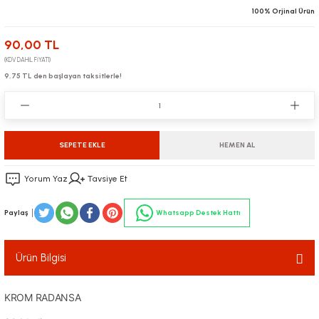
100% Orjinal Ürün
90,00 TL
(KDV DAHİL FİYATI)
9,75 TL den başlayan taksitlerle!
SEPETE EKLE
HEMEN AL
Yorum Yaz
Tavsiye Et
Paylaş
Whatsapp Destek Hattı
Ürün Bilgisi
KROM RADANSA