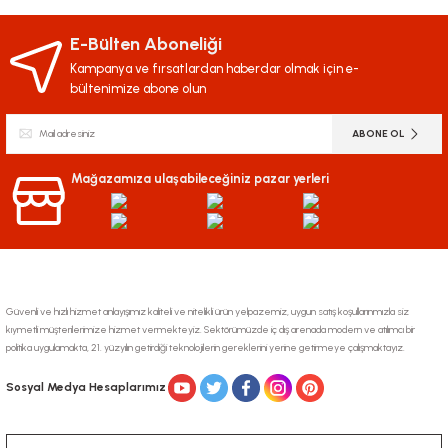
Bu ürünün fiyat bilgisi, resim, ürün açıklamalarında ve diğer konularda
yetersiz gördüğünüz noktaları öneri formunu kullanarak tarafımıza
iletebilirsiniz.
E-Bülten Aboneliği
Görüş ve önerileriniz için teşekkür ederiz.
Kampanya ve fırsatlardan haberdar olmak için e-
bültenimize abone olun
Ürün resmi kalitesiz, bozuk veya görüntülenemiyor.
ABONE OL
Ürün açıklamasında eksik bilgiler bulunuyor.
Ürün bilgilerinde hatalar bulunuyor.
Mağazamıza ulaşabileceğiniz pazar yerleri
Ürün fiyatı diğer sitelerden daha pahalı.
Bu ürüne benzer farklı alternatifler olmalı.
Güvenli ve hızlı hizmet anlayışımız kaliteli ve nitelikli ürün yelpazemiz, uygun satış koşullarınmızla siz
kıymetli müşterilerimize hizmet vermekteyiz. Sektörümüzde iç dış arenada modern ve atılımcı bir
politika uygulamakta, 21. yüzyılın getirdiği teknolojilerin gereklerini yerine getirmeye çalışmaktayız.
Gönder
Sosyal Medya Hesaplarımız