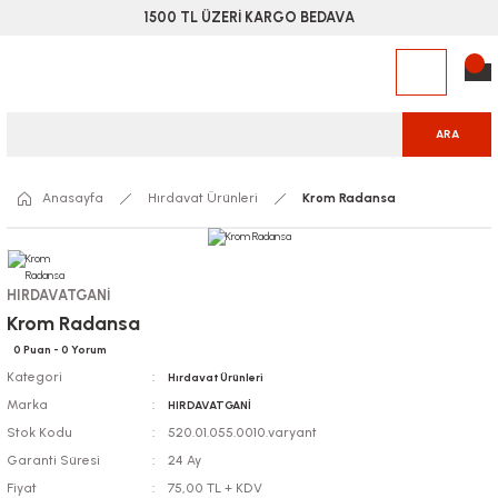
1500 TL ÜZERİ KARGO BEDAVA
ARA
Anasayfa
Hırdavat Ürünleri
Krom Radansa
HIRDAVATGANİ
Krom Radansa
0 Puan - 0 Yorum
Kategori
Hırdavat Ürünleri
Marka
HIRDAVATGANİ
Stok Kodu
520.01.055.0010.varyant
Garanti Süresi
24 Ay
Fiyat
75,00 TL + KDV