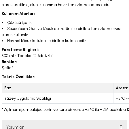
olarak üretilmiş olup, kullanıma hazır temizleme aerosolüdür.
Kullanım Alanları
Çözücü içerir.
Soudafoam Gun ve köpük aplikatörü ile birlikte temizleme sıvısı
olarak kullanılır.
Normal köpük kutuları ile birlikte kullanılabilir.
Paketleme Bilgileri:
500 ml - Teneke, 12 Adet/Koli
Renkler:
Şeffaf
Teknik Özellikler:
Baz
Aseton
Yüzey Uygulama Sıcaklığı
+5°C -
* Açılmamış ambalajda serin ve kuru bir yerde +5°C ila +25° sıcaklıkta 1
Yorumlar