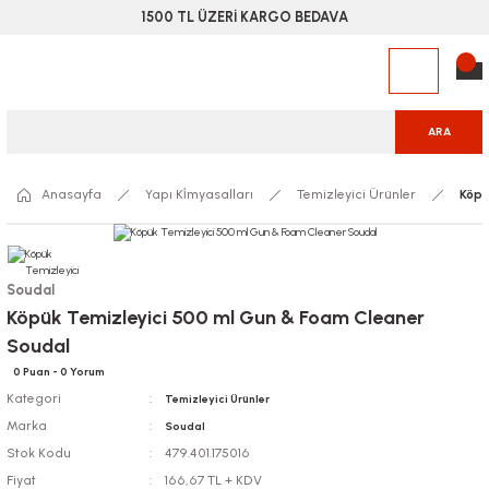
1500 TL ÜZERİ KARGO BEDAVA
ARA
Anasayfa
Yapı Ki̇myasalları
Temizleyici Ürünler
Köpü
Soudal
Köpük Temizleyici 500 ml Gun & Foam Cleaner
Soudal
0 Puan - 0 Yorum
Kategori
Temizleyici Ürünler
Marka
Soudal
Stok Kodu
479.401.175016
Fiyat
166,67 TL + KDV