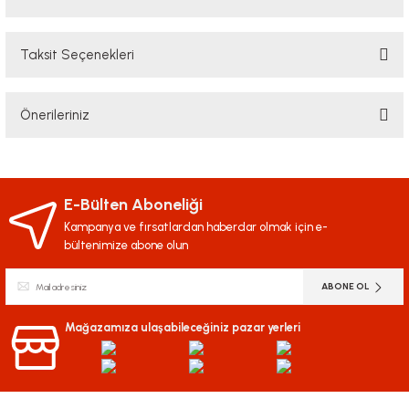
Taksit Seçenekleri
Bu ürüne ilk yorumu siz yapın!
Önerileriniz
Yorum Yaz
Bu ürünün fiyat bilgisi, resim, ürün açıklamalarında ve diğer konularda
yetersiz gördüğünüz noktaları öneri formunu kullanarak tarafımıza
iletebilirsiniz.
E-Bülten Aboneliği
Görüş ve önerileriniz için teşekkür ederiz.
Kampanya ve fırsatlardan haberdar olmak için e-
bültenimize abone olun
Ürün resmi kalitesiz, bozuk veya görüntülenemiyor.
ABONE OL
Ürün açıklamasında eksik bilgiler bulunuyor.
Ürün bilgilerinde hatalar bulunuyor.
Mağazamıza ulaşabileceğiniz pazar yerleri
Ürün fiyatı diğer sitelerden daha pahalı.
Bu ürüne benzer farklı alternatifler olmalı.