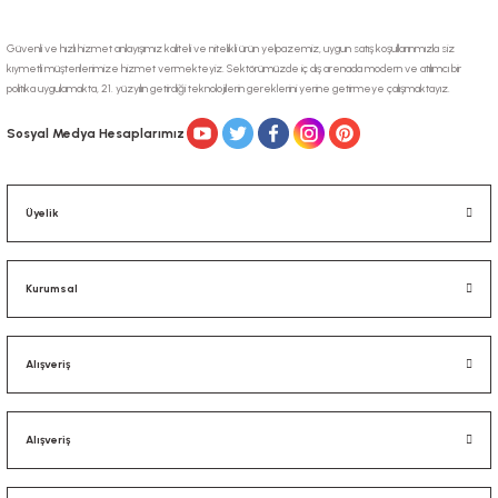
Güvenli ve hızlı hizmet anlayışımız kaliteli ve nitelikli ürün yelpazemiz, uygun satış koşullarınmızla siz
kıymetli müşterilerimize hizmet vermekteyiz. Sektörümüzde iç dış arenada modern ve atılımcı bir
politika uygulamakta, 21. yüzyılın getirdiği teknolojilerin gereklerini yerine getirmeye çalışmaktayız.
Gönder
Sosyal Medya Hesaplarımız
Üyelik
Kurumsal
Alışveriş
Alışveriş