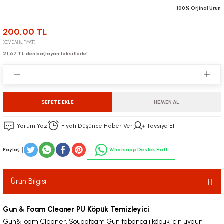
100% Orjinal Ürün
200,00 TL
(KDV DAHİL FİYATI)
21,67 TL den başlayan taksitlerle!
SEPETE EKLE
HEMEN AL
Yorum Yaz
Fiyatı Düşünce Haber Ver
Tavsiye Et
Paylaş
Whatsapp Destek Hattı
Ürün Bilgisi
Gun & Foam Cleaner PU Köpük Temizleyici
Gun&Foam Cleaner, Soudafoam Gun tabancalı köpük için uygun