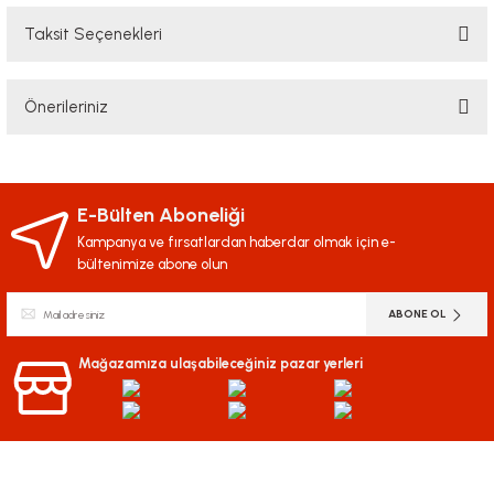
Taksit Seçenekleri
Bu ürüne ilk yorumu siz yapın!
Önerileriniz
Yorum Yaz
Bu ürünün fiyat bilgisi, resim, ürün açıklamalarında ve diğer konularda
yetersiz gördüğünüz noktaları öneri formunu kullanarak tarafımıza
iletebilirsiniz.
E-Bülten Aboneliği
Görüş ve önerileriniz için teşekkür ederiz.
Kampanya ve fırsatlardan haberdar olmak için e-
bültenimize abone olun
Ürün resmi kalitesiz, bozuk veya görüntülenemiyor.
ABONE OL
Ürün açıklamasında eksik bilgiler bulunuyor.
Ürün bilgilerinde hatalar bulunuyor.
Mağazamıza ulaşabileceğiniz pazar yerleri
Ürün fiyatı diğer sitelerden daha pahalı.
Bu ürüne benzer farklı alternatifler olmalı.