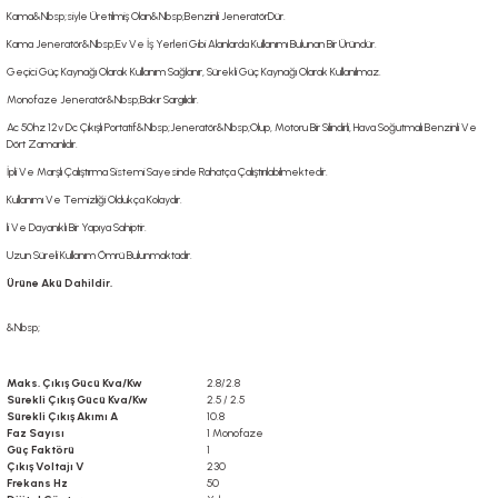
Kama&Nbsp;
siyle Üretilmiş Olan&Nbsp;
Benzinli Jeneratör
Dür.
Kama Jeneratör
&Nbsp;Ev Ve İş Yerleri Gibi Alanlarda Kullanımı Bulunan Bir Üründür.
Geçici Güç Kaynağı Olarak Kullanım Sağlanır, Sürekli Güç Kaynağı Olarak Kullanılmaz.
Monofaze Jeneratör
&Nbsp;Bakır Sargılıdır.
Ac 50hz 12v Dc Çıkışlı Portatif&Nbsp;
Jeneratör&Nbsp;
Olup, Motoru Bir Silindirli, Hava Soğutmalı Benzinli Ve
Dört Zamanlıdır.
İpli Ve Marşlı Çalıştırma Sistemi Sayesinde Rahatça Çalıştırılabilmektedir.
Kullanımı Ve Temizliği Oldukça Kolaydır.
li Ve Dayanıklı Bir Yapıya Sahiptir.
Uzun Süreli Kullanım Ömrü Bulunmaktadır.
Ürüne Akü Dahildir.
&Nbsp;
Maks. Çıkış Gücü Kva/Kw
2.8/2.8
Sürekli Çıkış Gücü Kva/Kw
2.5 / 2.5
Sürekli Çıkış Akımı A
10.8
Faz Sayısı
1 Monofaze
Güç Faktörü
1
Çıkış Voltajı V
230
Frekans Hz
50