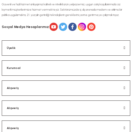
Güvenli ve hızlı hizmet anlayışımız kaliteli ve nitelikli ürün yelpazemiz, uygun satış koşullarınmızla siz
kıymetli müşterilerimize hizmet vermekteyiz. Sektörümüzde iç dış arenada modern ve atılımcı bir
politika uygulamakta, 21. yüzyılın getirdiği teknolojilerin gereklerini yerine getirmeye çalışmaktayız.
Gönder
Sosyal Medya Hesaplarımız
Üyelik
Kurumsal
Alışveriş
Alışveriş
Alışveriş