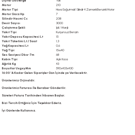
Dijital Gösterge
Yok
Motor
210
Motor Tipi
Hava Soğutmalı 1 Silindir 4 Zamanlı Benzinli Motor
Motor Gücü Hp
7
Silindir Hacmi Cc
208
Devir Sayısı
3000
Çalıştırma Şekli
İpli / Marşlı
Yakıt Tipi
Kurşunsuz Benzin
Yakıt Deposu Kapasitesi Lt
15
Yakıt Tüketimi Lt / Saat
1,3
Yağ Kapasitesi Lt
0,6
Yağ Tipi
15w40
Ses Seviyesi Dba-7m
68
Kabin Tipi
Açık Kasa
Ağırlık Kg
43
Boyutlar UxgxyMm
590x433x430
16:00 'A Kadar Gelen Siparişler Gün İçinde ya Verilecektir.
Ürünlerimiz Orjinaldir.
Ürünlerimiz Faturası İle Beraber Gönderilir.
Süreleri Fatura Tarihinden İtibaren Başlar.
Bizi Tercih Ettiğiniz İçin Teşekkür Ederiz.
İyi Günlerde Kullanınız.