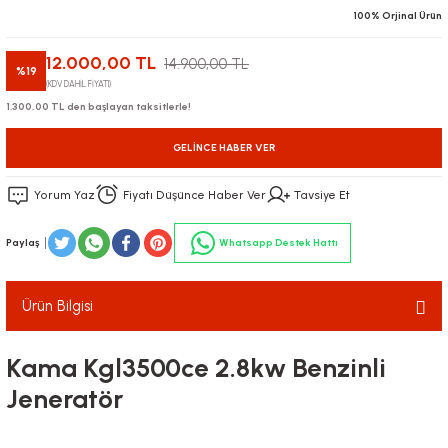
100% Orjinal Ürün
12.000,00 TL
14.900,00 TL
%19
(KDV DAHİL FİYATI)
1.300,00 TL den başlayan taksitlerle!
GELINCE HABER VER
Yorum Yaz
Fiyatı Düşünce Haber Ver
Tavsiye Et
Paylaş
Whatsapp Destek Hattı
Ürün Bilgisi
Kama Kgl3500ce 2.8kw Benzinli
Jeneratör