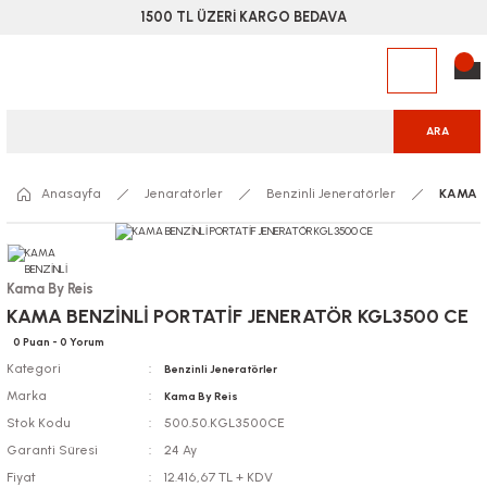
1500 TL ÜZERİ KARGO BEDAVA
ARA
Anasayfa
Jenaratörler
Benzinli Jeneratörler
KAMA B
Kama By Reis
KAMA BENZİNLİ PORTATİF JENERATÖR KGL3500 CE
0 Puan - 0 Yorum
Kategori
Benzinli Jeneratörler
Marka
Kama By Reis
Stok Kodu
500.50.KGL3500CE
Garanti Süresi
24 Ay
Fiyat
12.416,67 TL + KDV