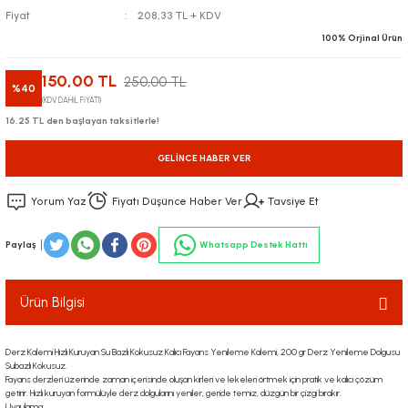
Fiyat
208,33 TL + KDV
100% Orjinal Ürün
150,00 TL
250,00 TL
%40
(KDV DAHİL FİYATI)
16,25 TL den başlayan taksitlerle!
GELINCE HABER VER
Yorum Yaz
Fiyatı Düşünce Haber Ver
Tavsiye Et
Paylaş
Whatsapp Destek Hattı
Ürün Bilgisi
Derz Kalemi Hızlı Kuruyan Su Bazlı Kokusuz Kalıcı Fayans Yenileme Kalemi, 200 gr Derz Yenileme Dolgusu
Subazlı Kokusuz.
Fayans derzleri üzerinde zaman içerisinde oluşan kirleri ve lekeleri örtmek için pratik ve kalıcı çözüm
getirir. Hızlı kuruyan formülüyle derz dolgularını yeniler, geride temiz, düzgün bir çizgi bırakır.
Uygulama: