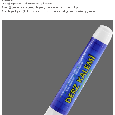
1. Kapağı kapalıyken 1 dakika boyunca çalkalayınız.
2. Kapağı çıkartınız ve keçe uçta boyayı görünceye kadar ucu pompalayınız.
3. Uca boya akışını sağladıktan sonra, ucu bastırmadan derz dolgularının üzerine uygulayınız.