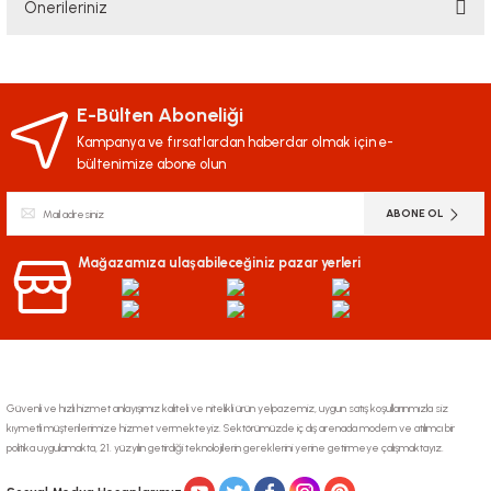
Önerileriniz
Yorum Yaz
Bu ürünün fiyat bilgisi, resim, ürün açıklamalarında ve diğer konularda
yetersiz gördüğünüz noktaları öneri formunu kullanarak tarafımıza
iletebilirsiniz.
E-Bülten Aboneliği
Görüş ve önerileriniz için teşekkür ederiz.
Kampanya ve fırsatlardan haberdar olmak için e-
bültenimize abone olun
Ürün resmi kalitesiz, bozuk veya görüntülenemiyor.
ABONE OL
Ürün açıklamasında eksik bilgiler bulunuyor.
Ürün bilgilerinde hatalar bulunuyor.
Mağazamıza ulaşabileceğiniz pazar yerleri
Ürün fiyatı diğer sitelerden daha pahalı.
Bu ürüne benzer farklı alternatifler olmalı.
Güvenli ve hızlı hizmet anlayışımız kaliteli ve nitelikli ürün yelpazemiz, uygun satış koşullarınmızla siz
kıymetli müşterilerimize hizmet vermekteyiz. Sektörümüzde iç dış arenada modern ve atılımcı bir
politika uygulamakta, 21. yüzyılın getirdiği teknolojilerin gereklerini yerine getirmeye çalışmaktayız.
Gönder