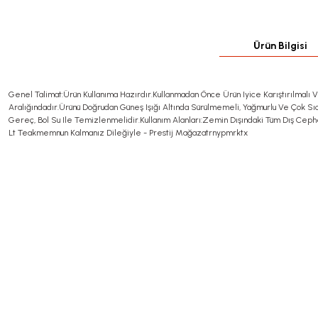
Ürün Bilgisi
Genel Talimat:Ürün Kullanıma Hazırdır.Kullanmadan Önce Ürün Iyice Karıştırılmalı
Aralığındadır.Ürünü Doğrudan Güneş Işığı Altında Sürülmemeli, Yağmurlu Ve Çok Sıc
Gereç, Bol Su Ile Temizlenmelidir.Kullanım Alanları:Zemin Dışındaki Tüm Dış Ceph
Lt Teakmemnun Kalmanız Dileğiyle - Prestij Mağazatrnypmrktx