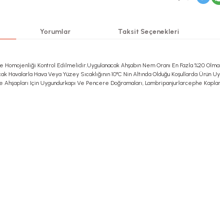
Yorumlar
Taksit Seçenekleri
 Ve Homojenliği Kontrol Edilmelidir.Uygulanacak Ahşabın Nem Oranı En Fazla %20 Olma
ak Havalarla Hava Veya Yüzey Sıcaklığının 10°C Nin Altında Olduğu Koşullarda Ürün Uy
e Ahşapları Için Uygundurkapı Ve Pencere Doğramaları, Lambripanjurlarcephe Kaplamal