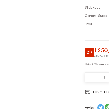
Stok Kodu
Garanti Süresi
Fiyat
1.250
%17
(KDV DAHİL Fİ
135,42 TL den baş
Yorum Ya
Paylaş