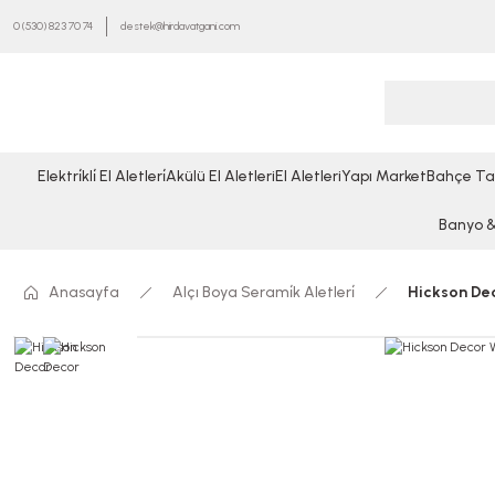
0 (530) 823 70 74
destek@hirdavatgani.com
Elektri̇kli̇ El Aletleri̇
Akülü El Aletleri
El Aletleri
Yapı Market
Bahçe Ta
Banyo & 
Anasayfa
Alçı Boya Serami̇k Aletleri̇
Hickson Dec