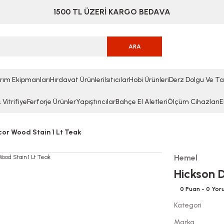
1500 TL ÜZERİ KARGO BEDAVA
ARA
rım Ekipmanları
Hırdavat Ürünleri
Isıtıcılar
Hobi Ürünleri
Derz Dolgu Ve Ta
Vitrifiye
Ferforje Ürünler
Yapıştırıcılar
Bahçe El Aletleri
Ölçüm Cihazları
E
or Wood Stain 1 Lt Teak
Hemel
Hickson 
0 Puan - 0 Yo
Kategori
Marka