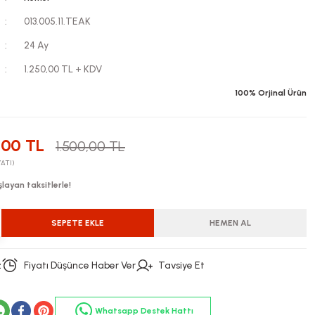
013.005.11.TEAK
24 Ay
1.250,00 TL + KDV
100% Orjinal Ürün
,00 TL
1.500,00 TL
YATI)
layan taksitlerle!
SEPETE EKLE
HEMEN AL
z
Fiyatı Düşünce Haber Ver
Tavsiye Et
Whatsapp Destek Hattı