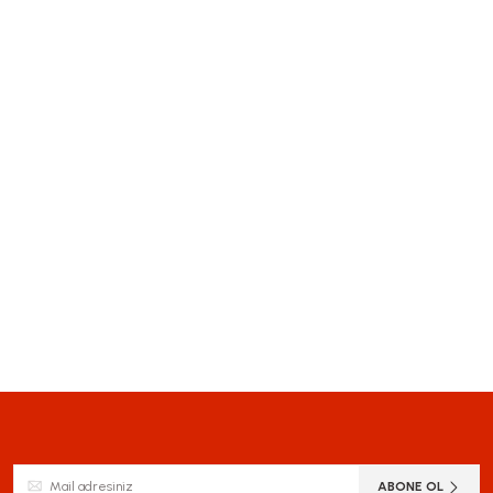
siz gördüğünüz noktaları öneri formunu kullanarak tarafımıza iletebilirsiniz.
Bu ürüne ilk yorumu siz yapın!
Yorum Yaz
ABONE OL