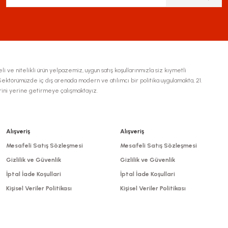
li ve nitelikli ürün yelpazemiz, uygun satış koşullarınmızla siz kıymetli
ktörümüzde iç dış arenada modern ve atılımcı bir politika uygulamakta, 21.
erini yerine getirmeye çalışmaktayız.
Gönder
Alışveriş
Alışveriş
Mesafeli Satış Sözleşmesi
Mesafeli Satış Sözleşmesi
Gizlilik ve Güvenlik
Gizlilik ve Güvenlik
İptal İade Koşullari
İptal İade Koşullari
Kişisel Veriler Politikası
Kişisel Veriler Politikası