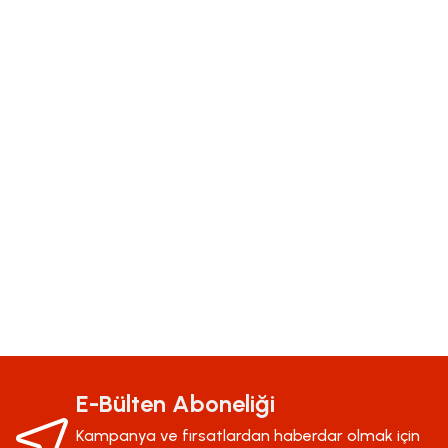
Bu ürünün fiyat bilgisi, resim, ürün açıklamalarında ve diğer konularda yeter
Görüş ve önerileriniz için teşekkür ederiz.
Ürün resmi kalitesiz, bozuk veya görüntülenemiyor.
E-Bülten Aboneliği
Ürün açıklamasında eksik bilgiler bulunuyor.
Kampanya ve fırsatlardan haberdar olmak için
Ürün bilgilerinde hatalar bulunuyor.