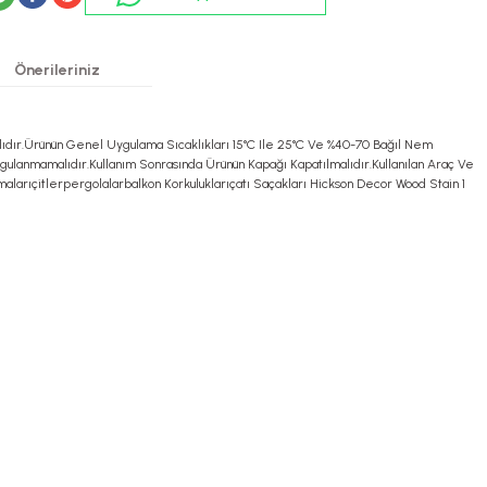
Önerileriniz
lıdır.Ürünün Genel Uygulama Sıcaklıkları 15°C Ile 25°C Ve %40-70 Bağıl Nem
gulanmamalıdır.Kullanım Sonrasında Ürünün Kapağı Kapatılmalıdır.Kullanılan Araç Ve
arıçitlerpergolalarbalkon Korkuluklarıçatı Saçakları Hickson Decor Wood Stain 1