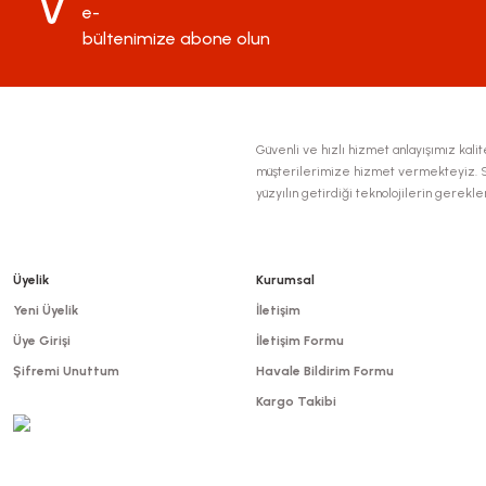
e-
Ürün fiyatı diğer sitelerden daha pahalı.
bültenimize abone olun
Bu ürüne benzer farklı alternatifler olmalı.
Güvenli ve hızlı hizmet anlayışımız kalite
müşterilerimize hizmet vermekteyiz. Se
yüzyılın getirdiği teknolojilerin gerekl
Üyelik
Kurumsal
Yeni Üyelik
İletişim
Üye Girişi
İletişim Formu
Şifremi Unuttum
Havale Bildirim Formu
Kargo Takibi