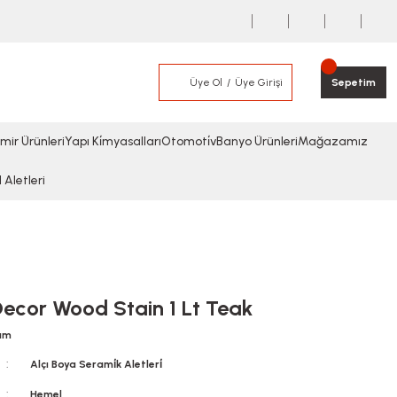
Üye Ol
Üye Girişi
Sepetim
mir Ürünleri
Yapı Ki̇myasalları
Otomoti̇v
Banyo Ürünleri
Mağazamız
l Aletleri
Decor Wood Stain 1 Lt Teak
rum
Alçı Boya Serami̇k Aletleri̇
Hemel